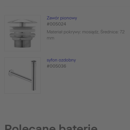
Zawór pionowy
#005024
Materiał pokrywy: mosiądz, Średnica: 72
mm
syfon ozdobny
#005036
Polecane baterie