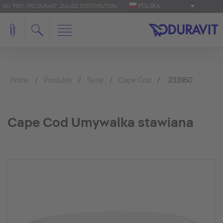
POLSKA
DO 'PRO': PRO.DURAVIT
ZNAJDŹ DYSTRYBUTORA
Home
Produkty
Serie
Cape Cod
233950
Cape Cod Umywalka stawiana