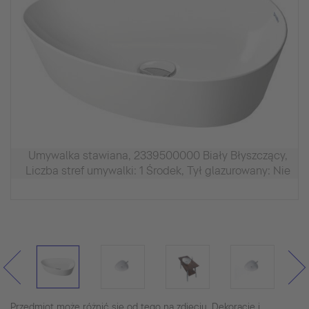
Umywalka stawiana, 2339500000 Biały Błyszczący,
Liczba stref umywalki: 1 Środek, Tył glazurowany: Nie
Przedmiot może różnić się od tego na zdjęciu. Dekoracje i