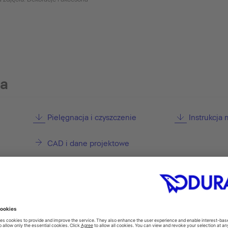
ia
Pielęgnacja i czyszczenie
Instrukcja
CAD i dane projektowe
pcjonalne