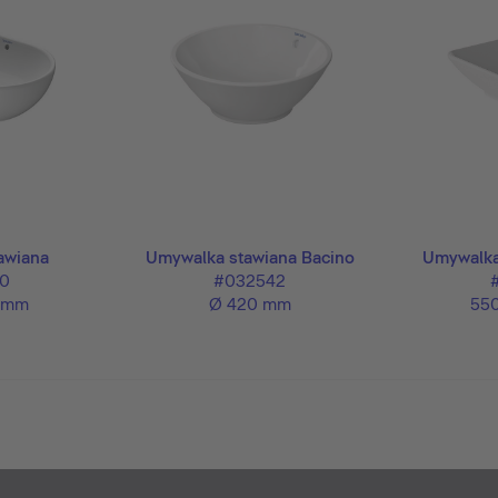
awiana
Umywalka stawiana Bacino
Umywalka
0
#032542
0 mm
Ø 420 mm
550