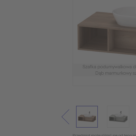
Szafka podumywalkowa d
Dąb marmurkowy s
Przedmiot może różnić się od tego na