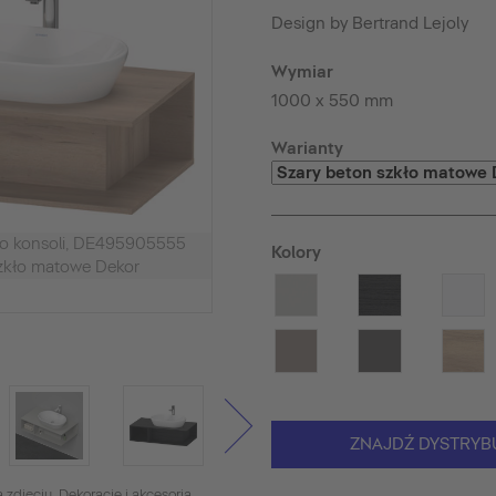
Design by Bertrand Lejoly
Wymiar
1000 x 550 mm
Warianty
o konsoli, DE495905555
Kolory
zkło matowe Dekor
ZNAJDŹ DYSTRYB
 zdjęciu. Dekoracje i akcesoria