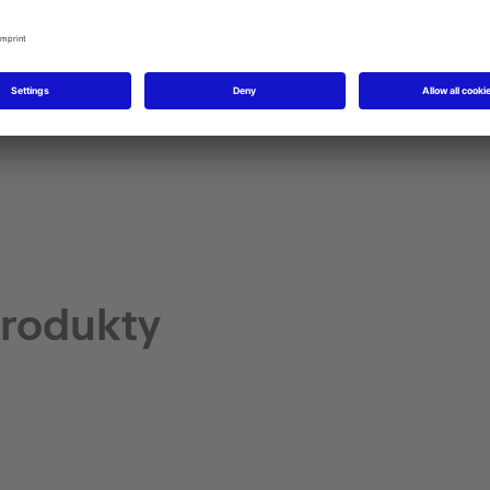
jący
produkty