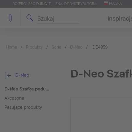
POLSKA
DO 'PRO': PRO.DURAVIT
ZNAJDŹ DYSTRYBUTORA
Inspiracj
Home
Produkty
Serie
D-Neo
DE4959
D-Neo Szaf
D-Neo
D-Neo Szafka podumywalkowa do konsoli
Akcesoria
Pasujące produkty