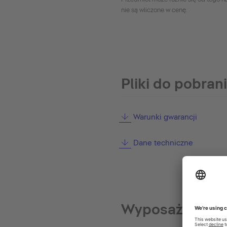
nie są wliczone w cenę.
Pliki do pobran
Warunki gwarancji
Dane techniczne
Wyposażenie o