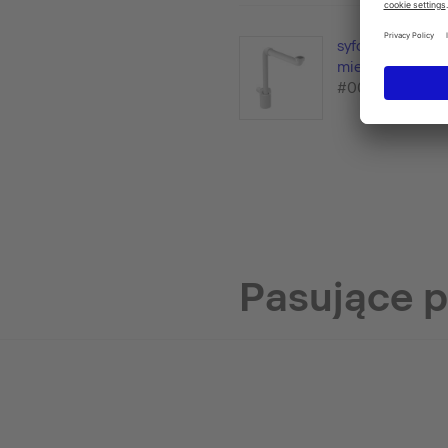
syfon oszczędza
miejsce
#005076
Pasujące 