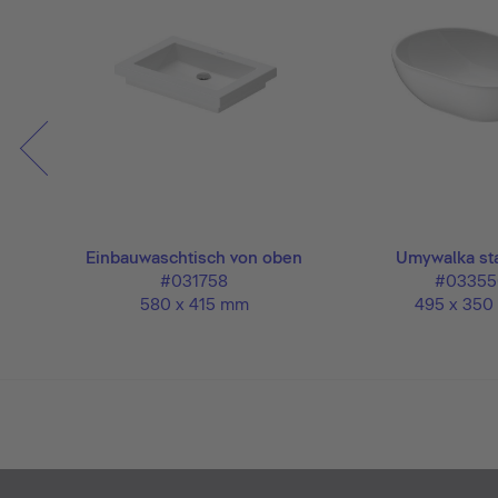
Einbauwaschtisch von oben
Umywalka st
#031758
#03355
580 x 415 mm
495 x 35