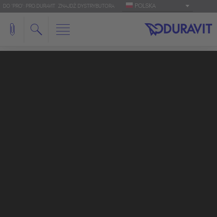
POLSKA
DO 'PRO': PRO.DURAVIT
ZNAJDŹ DYSTRYBUTORA