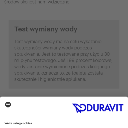
środowisko jest nam wdzięczne.
Test wymiany wody
Test wymiany wody ma na celu wykazanie
skuteczności wymiany wody podczas
spłukiwania. Jest to testowane przy użyciu 30
ml płynu testowego. Jeśli 99 procent kolorowej
wody zostanie wymienione podczas kolejnego
spłukiwania, oznacza to, że toaleta została
skutecznie i higienicznie spłukana.