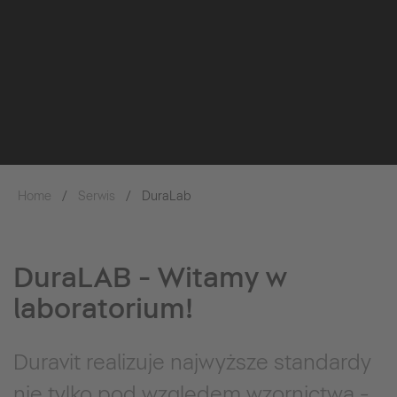
Home
Serwis
DuraLab
DuraLAB - Witamy w
laboratorium!
Duravit realizuje najwyższe standardy
nie tylko pod względem wzornictwa -