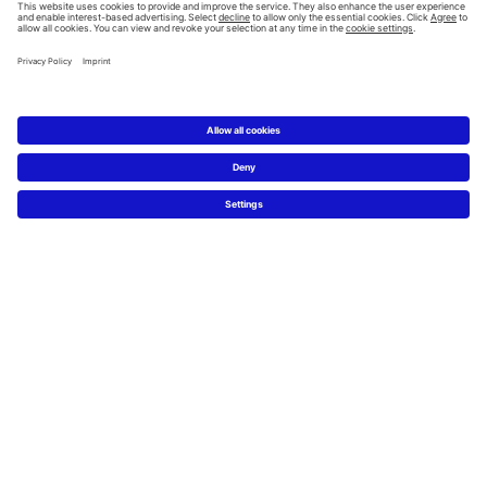
Testy trwałości
Dla nas trwałość jest podstawowym zadaniem w
procesie rozwoju produktu - i to nie tylko pod względem
ponadczasowego wzornictwa. Badania i długoterminowe
testy funkcjonalności naszych produktów i trwałości
użytych materiałów stanowią istotną część naszych
procesów. Tylko w ten sposób możemy zagwarantować
produkty, które spełniają nasze wysokie standardy i
spełniają wymagania naszych klientów.
W naszych laboratoriach funkcjonalność, mechanika i
stosowane materiały są testowane nawet 200 000 razy.
Produkty muszą przejść te długoterminowe testy bez
wykazywania jakichkolwiek negatywnych skutków.