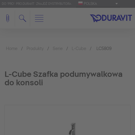
POLSKA
DO 'PRO': PRO.DURAVIT
ZNAJDŹ DYSTRYBUTORA
Home
Produkty
Serie
L-Cube
LC5809
L-Cube Szafka podumywalkowa
do konsoli