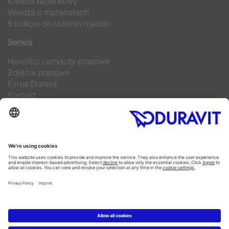
Kreator łazienkowy
Wiedza o materiałach
5 kroków do łazienki marzeń
Serwis
Nowości i artykuły prasowe
Zdjęcia prasowe
Firma Duravit
Kontakt
Najczęściej zadawane pytania
Facebook
Instagram
Pinterest
Blog
Flickr
Linked In
YouTube
Copyright © 2026 Duravit AG