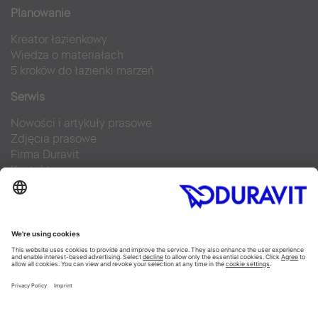
Planowanie
Kreator łazienkowy
Wiedza o materiałach
5 kroków do łazienki marzeń
Serwis
Nowości i artykuły prasowe
Zdjęcia prasowe
Firma Duravit
Kontakt
Najczęściej zadawane pytania
Facebook
Instagram
Pinterest
Blog
Flickr
Linked In
YouTube