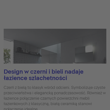
Design w czerni i bieli nadaje
łazience szlachetności
Czerń z bielą to klasyk wśród odcieni. Symbolizuje czyste
przeciwieństwa i elegancką ponadczasowość. Również w
łazience połączenie czarnych powierzchni mebli
łazienkowych z klasyczną, białą ceramiką stanowi
połączenie idealne.