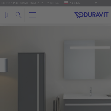
POLSKA
DO 'PRO': PRO.DURAVIT
ZNAJDŹ DYSTRYBUTORA