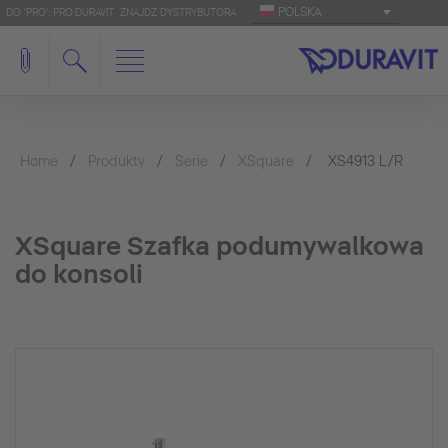
POLSKA
DO 'PRO': PRO.DURAVIT
ZNAJDŹ DYSTRYBUTORA
Home
Produkty
Serie
XSquare
XS4913 L/R
XSquare Szafka podumywalkowa
do konsoli