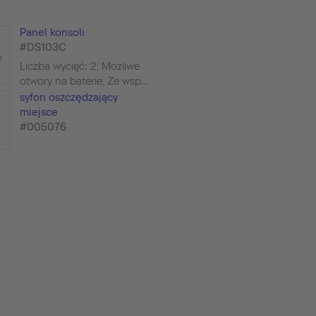
Panel konsoli
#DS103C
Liczba wycięć: 2, Możliwe
otwory na baterie, Ze wsp...
syfon oszczędzający
miejsce
#005076