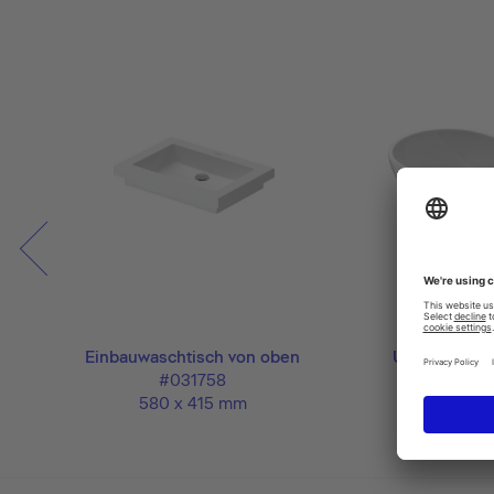
Einbauwaschtisch von oben
Umywalka st
#031758
#03355
580 x 415 mm
495 x 35