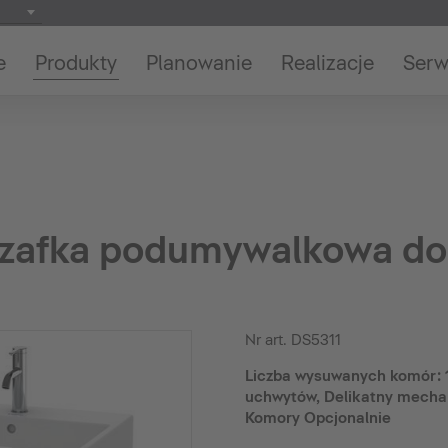
e
Produkty
Planowanie
Realizacje
Serw
Szafka podumywalkowa do 
Nr art.
DS5311
Liczba wysuwanych komór: 1,
uchwytów, Delikatny mech
Komory Opcjonalnie