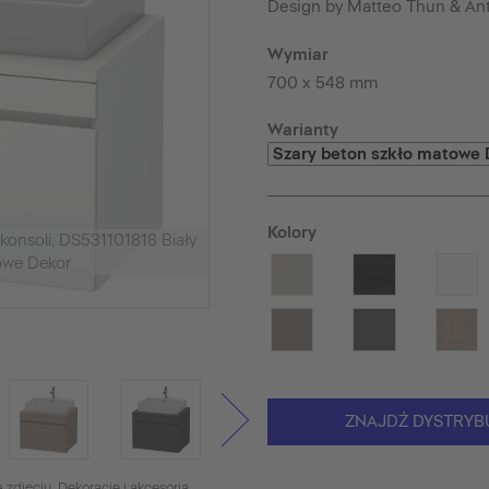
Design by Matteo Thun & An
Wymiar
700 x 548 mm
Warianty
Kolory
onsoli, DS531101818 Biały
owe Dekor
ZNAJDŹ DYSTRYB
 zdjęciu. Dekoracje i akcesoria