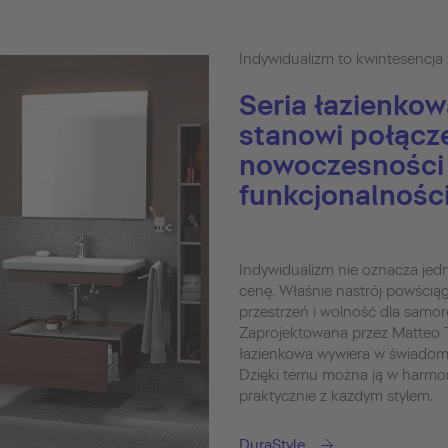
Indywidualizm to kwintesencja 
Seria łazienkow
stanowi połącz
nowoczesności 
funkcjonalności
Indywidualizm nie oznacza jedn
cenę. Właśnie nastrój powścią
przestrzeń i wolność dla samorea
Zaprojektowana przez Matteo T
łazienkowa wywiera w świadomy
Dzięki temu można ją w harmo
praktycznie z każdym stylem.
DuraStyle