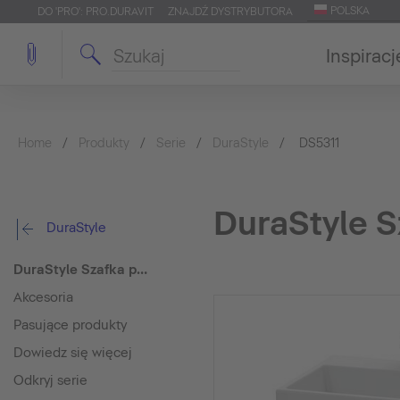
POLSKA
DO 'PRO': PRO.DURAVIT
ZNAJDŹ DYSTRYBUTORA
Inspiracj
Home
Produkty
Serie
DuraStyle
DS5311
DuraStyle 
DuraStyle
DuraStyle Szafka podumywalkowa do konsoli
Akcesoria
Pasujące produkty
Dowiedz się więcej
Odkryj serie