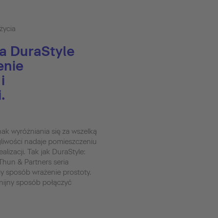
życia
a DuraStyle
enie
i
.
ak wyróżniania się za wszelką
gliwości nadaje pomieszczeniu
lizacji. Tak jak DuraStyle:
hun & Partners seria
 sposób wrażenie prostoty.
nijny sposób połączyć