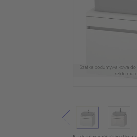
Szafka podumywalkowa do k
szkło mat
Przedmiot może różnić się od tego na