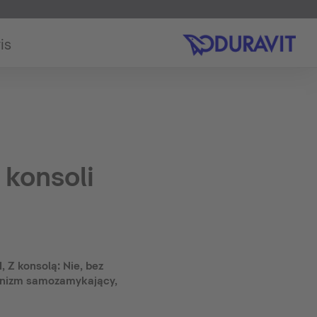
is
konsoli
 Z konsolą: Nie, bez
anizm samozamykający,