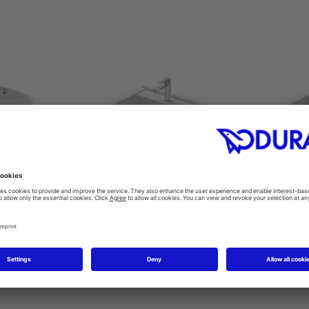
awiana
Einbauwaschtisch von oben
Umywa
0
#030256
0 mm
560 x 465 mm
500