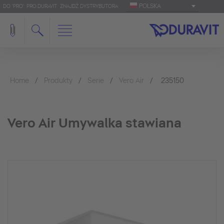
POLSKA
DO 'PRO': PRO.DURAVIT
ZNAJDŹ DYSTRYBUTORA
Home
Produkty
Serie
Vero Air
235150
Vero Air Umywalka stawiana