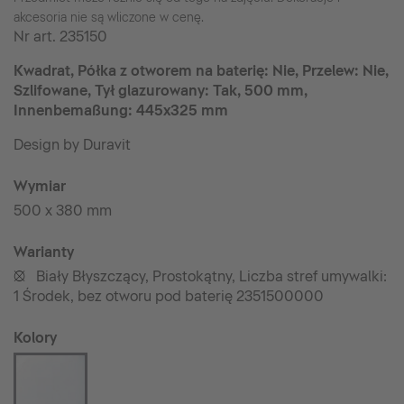
akcesoria nie są wliczone w cenę.
Nr art.
235150
Kwadrat, Półka z otworem na baterię: Nie, Przelew: Nie,
Szlifowane, Tył glazurowany: Tak, 500 mm,
Innenbemaßung: 445x325 mm
Design by Duravit
Wymiar
500 x 380 mm
Warianty
Biały Błyszczący, Prostokątny, Liczba stref umywalki:
•
1 Środek, bez otworu pod baterię 2351500000
Kolory