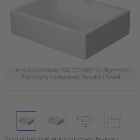
Umywalka stawiana, 2351500000 Biały Błyszczący,
Prostokątny, Liczba stref umywalki: 1 Środek
Przedmiot może różnić się od tego na zdjęciu. Dekoracje i