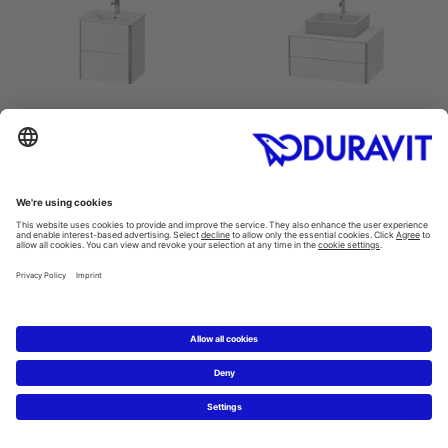
Szafka podumywalkowa
Szafka podumywalkowa
wisząca
do konsoli
XSquare #XS4306
XSquare #XS4910
510 x 418 mm
800 x 548 mm
Szafka podumywalkowa
Szafka podumywalkowa
do konsoli
do konsoli
XSquare #XS4911
XSquare #XS4912