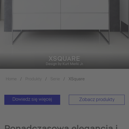
XSQUARE
Design by Kurt Merki Jr.
Home
Produkty
Serie
XSquare
Dowiedz się więcej
Zobacz produkty
Ponadczasowa elegancja i