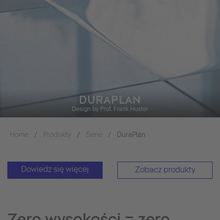
DURAPLAN
Design by Prof. Frank Huster
Home
Produkty
Serie
DuraPlan
Dowiedz się więcej
Zobacz produkty
Zero wysokości = zero