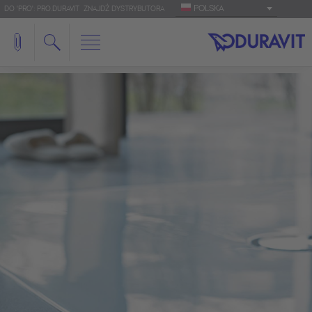
POLSKA
DO 'PRO': PRO.DURAVIT
ZNAJDŹ DYSTRYBUTORA