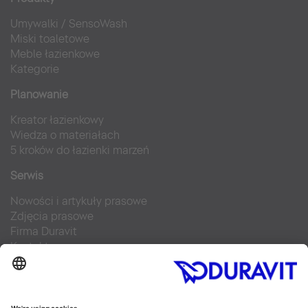
Umywalki
/
SensoWash
Miski toaletowe
Meble łazienkowe
Kategorie
Planowanie
Kreator łazienkowy
Wiedza o materiałach
5 kroków do łazienki marzeń
Serwis
Nowości i artykuły prasowe
Zdjęcia prasowe
Firma Duravit
Kontakt
Najczęściej zadawane pytania