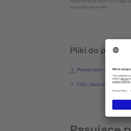
Przedmiot może różnić się od tego na
nie są wliczone w cenę.
Pliki do pobran
Pielęgnacja i czyszczenie
CAD i dane projektowe
Pasujące 