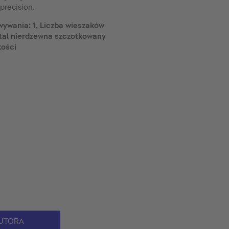
recision.
wywania: 1, Liczba wieszaków
 stal nierdzewna szczotkowany
kości
UTORA