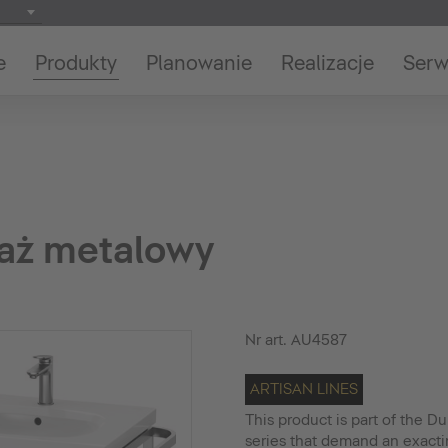
e
Produkty
Planowanie
Realizacje
Serw
laż metalowy
Nr art.
AU4587
ARTISAN LINES
This product is part of the Du
series that demand an exact