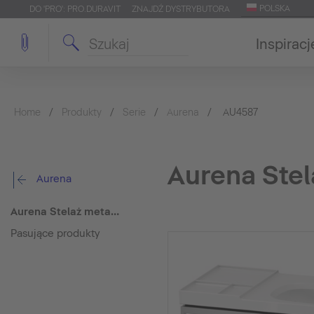
POLSKA
DO 'PRO': PRO.DURAVIT
ZNAJDŹ DYSTRYBUTORA
Inspiracj
Home
Produkty
Serie
Aurena
AU4587
Aurena Ste
Aurena
Aurena Stelaż metalowy
Pasujące produkty