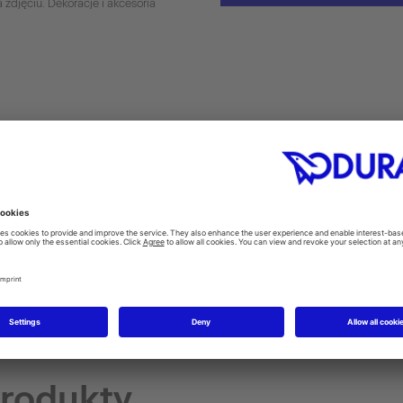
 zdjęciu. Dekoracje i akcesoria
ia
Instrukcja montażu
Dane tech
produkty