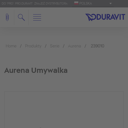
POLSKA
DO 'PRO': PRO.DURAVIT
ZNAJDŹ DYSTRYBUTORA
Home
Produkty
Serie
Aurena
239010
Aurena Umywalka