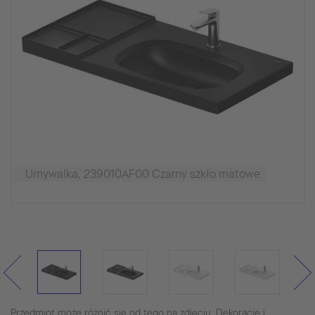
Umywalka, 239010AF00 Czarny szkło matowe
Przedmiot może różnić się od tego na zdjęciu. Dekoracje i