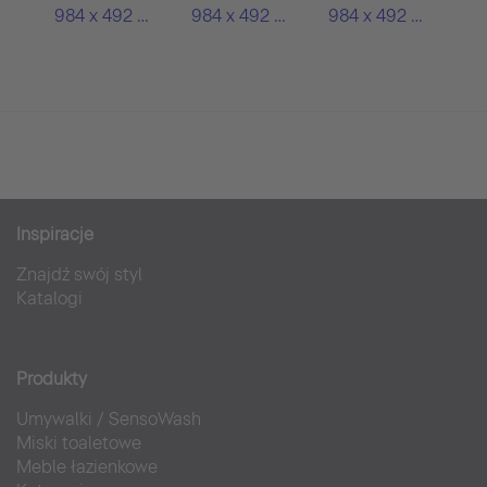
984 x 492 mm
984 x 492 mm
984 x 492 mm
Inspiracje
Znajdź swój styl
Katalogi
Produkty
Umywalki
/
SensoWash
Miski toaletowe
Meble łazienkowe