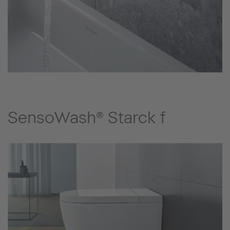
SensoWash® Starck f