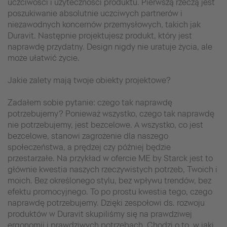
uczciwości i użyteczności produktu. Pierwszą rzeczą jest
poszukiwanie absolutnie uczciwych partnerów i
niezawodnych koncernów przemysłowych, takich jak
Duravit. Następnie projektujesz produkt, który jest
naprawdę przydatny. Design nigdy nie uratuje życia, ale
może ułatwić życie.
Jakie zalety mają twoje obiekty projektowe?
Zadałem sobie pytanie: czego tak naprawdę
potrzebujemy? Ponieważ wszystko, czego tak naprawdę
nie potrzebujemy, jest bezcelowe. A wszystko, co jest
bezcelowe, stanowi zagrożenie dla naszego
społeczeństwa, a prędzej czy później będzie
przestarzałe. Na przykład w ofercie ME by Starck jest to
głównie kwestia naszych rzeczywistych potrzeb, Twoich i
moich. Bez określonego stylu, bez wpływu trendów, bez
efektu promocyjnego. To po prostu kwestia tego, czego
naprawdę potrzebujemy. Dzięki zespołowi ds. rozwoju
produktów w Duravit skupiliśmy się na prawdziwej
ergonomii i prawdziwych potrzebach. Chodzi o to, w jaki