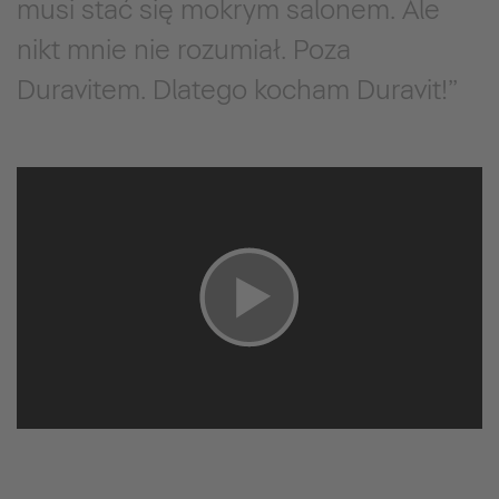
musi stać się mokrym salonem. Ale
nikt mnie nie rozumiał. Poza
Duravitem. Dlatego kocham Duravit!”