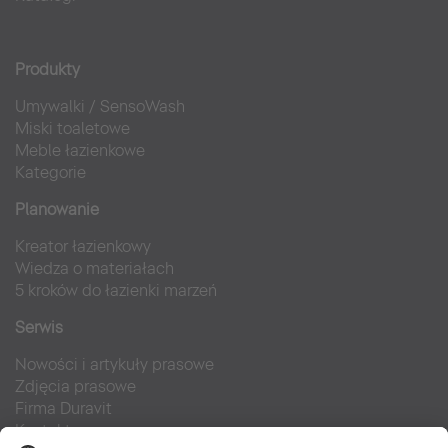
Produkty
Umywalki
/
SensoWash
Miski toaletowe
Meble łazienkowe
Kategorie
Planowanie
Kreator łazienkowy
Wiedza o materiałach
5 kroków do łazienki marzeń
Serwis
Nowości i artykuły prasowe
Zdjęcia prasowe
Firma Duravit
Kontakt