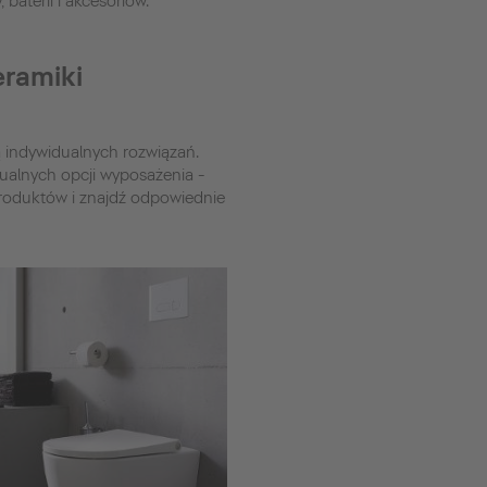
baterii i akcesoriów.
eramiki
ą indywidualnych rozwiązań.
dualnych opcji wyposażenia -
 produktów i znajdź odpowiednie