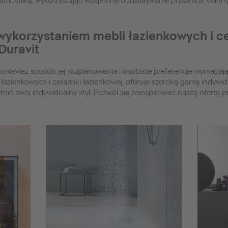
atmosferę, wykorzystując wzajemne oddziaływanie prysznica, wanny, 
 wykorzystaniem mebli łazienkowych i c
Duravit
ponieważ sposób jej rozplanowania i osobiste preferencje wymagaj
i łazienkowych i ceramiki łazienkowej, oferuje szeroką gamę indywi
tnić swój indywidualny styl. Pozwól się zainspirować naszą ofertą