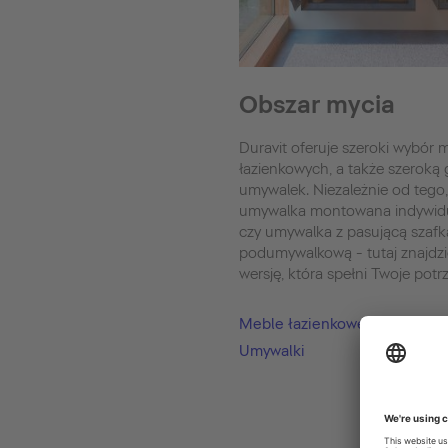
Obszar mycia
Duravit oferuje szeroki wybór m
łazienkowych, a także szeroką
umywalek. Niezależnie od tego,
umywalka montowana indywidu
czy umywalka z pasującą szafk
podumywalkową - tutaj znajdzi
wersję, która spełni Twoje potr
Meble łazienkowe
Umywalki