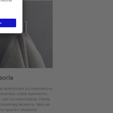
soria
a łazienka jest już wyposażona
eramikę i meble łazienkowe,
 czas na wykończenie. Ofertę
zupełniają akcesoria, takie jak
na ręczniki i akcesoria