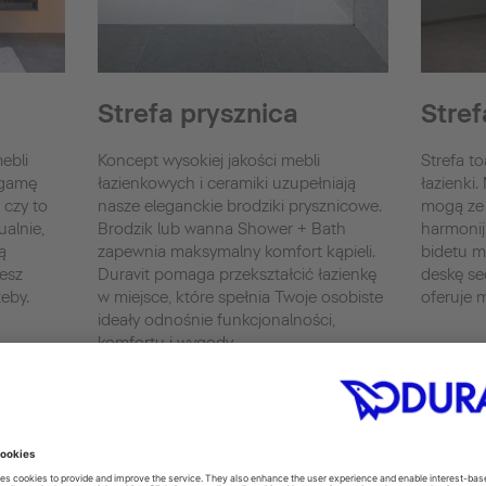
Strefa prysznica
Stref
ebli
Koncept wysokiej jakości mebli
Strefa t
 gamę
łazienkowych i ceramiki uzupełniają
łazienki.
 czy to
nasze eleganckie brodziki prysznicowe.
mogą ze 
alnie,
Brodzik lub wanna Shower + Bath
harmonij
ą
zapewnia maksymalny komfort kąpieli.
bidetu m
esz
Duravit pomaga przekształcić łazienkę
deskę se
zeby.
w miejsce, które spełnia Twoje osobiste
oferuje 
ideały odnośnie funkcjonalności,
komfortu i wygody.
Miski to
Pisuary
Strefa prysznica
Bidety
Shower&Bath
Deska S