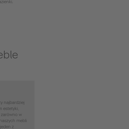
zienki.
eble
y najbardziej
estetyki,
 - zarówno w
 naszych mebli
 jeden z