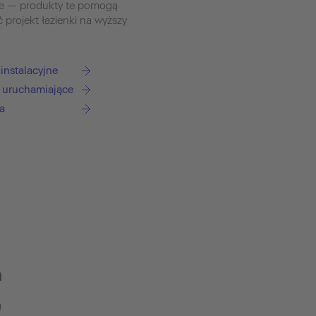
we — produkty te pomogą
ć projekt łazienki na wyższy
instalacyjne
i uruchamiające
a
h
ą