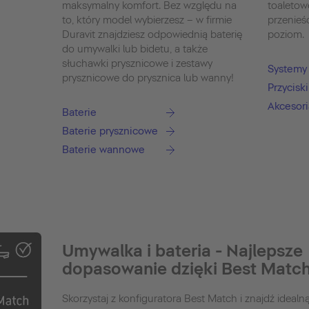
maksymalny komfort. Bez względu na
toaleto
to, który model wybierzesz – w firmie
przenieś
Duravit znajdziesz odpowiednią baterię
poziom.
do umywalki lub bidetu, a także
słuchawki prysznicowe i zestawy
Systemy 
prysznicowe do prysznica lub wanny!
Przycisk
Akcesori
Baterie
Baterie prysznicowe
Baterie wannowe
Umywalka i bateria - Najlepsze
dopasowanie dzięki Best Matc
Skorzystaj z konfiguratora Best Match i znajdź idealn