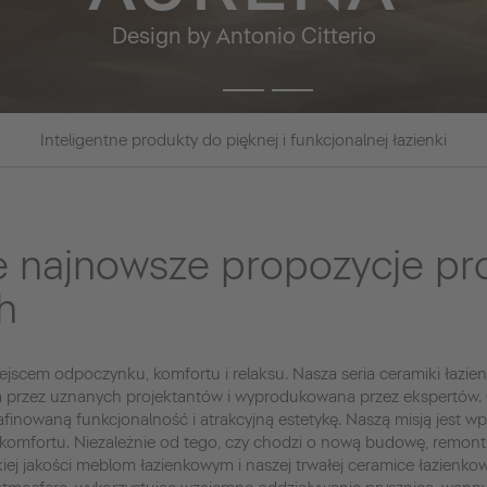
Design by Antonio Citterio
Inteligentne produkty do pięknej i funkcjonalnej łazienki
e najnowsze propozycje p
h
jscem odpoczynku, komfortu i relaksu. Nasza seria ceramiki łazien
a przez uznanych projektantów i wyprodukowana przez ekspertów.
afinowaną funkcjonalność i atrakcyjną estetykę. Naszą misją jest w
komfortu. Niezależnie od tego, czy chodzi o nową budowę, remon
iej jakości meblom łazienkowym i naszej trwałej ceramice łazienk