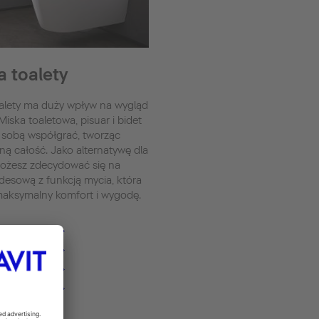
a toalety
oalety ma duży wpływ na wygląd
 Miska toaletowa, pisuar i bidet
sobą współgrać, tworząc
ną całość. Jako alternatywę dla
ożesz zdecydować się na
desową z funkcją mycia, która
maksymalny komfort i wygodę.
aletowe
ensoWash