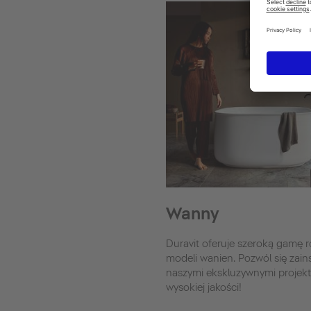
Wanny
Duravit oferuje szeroką gamę 
modeli wanien. Pozwól się zai
naszymi ekskluzywnymi projek
wysokiej jakości!