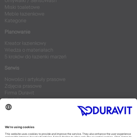
Umywalki
/
SensoWash
Miski toaletowe
Meble łazienkowe
Kategorie
Planowanie
Kreator łazienkowy
Wiedza o materiałach
5 kroków do łazienki marzeń
Serwis
Nowości i artykuły prasowe
Zdjęcia prasowe
Firma Duravit
Kontakt
Najczęściej zadawane pytania
Facebook
Instagram