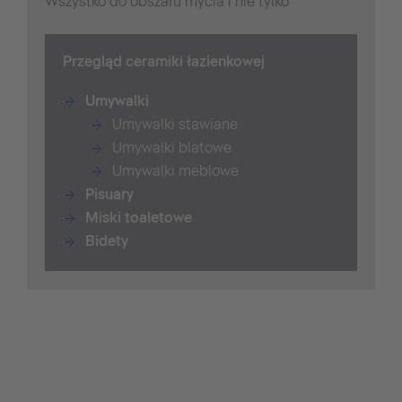
Wszystko do obszaru mycia i nie tylko
Przegląd ceramiki łazienkowej
Umywalki
Umywalki stawiane
Umywalki blatowe
Umywalki meblowe
Pisuary
Miski toaletowe
Bidety