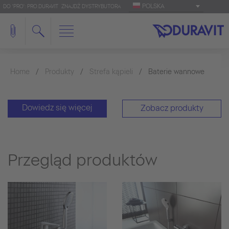
POLSKA
DO 'PRO': PRO.DURAVIT
ZNAJDŹ DYSTRYBUTORA
Home
Produkty
Strefa kąpieli
Baterie wannowe
Dowiedz się więcej
Zobacz produkty
Przegląd produktów