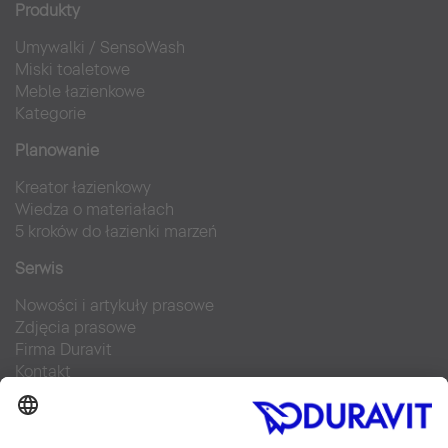
Produkty
Umywalki
/
SensoWash
Miski toaletowe
Meble łazienkowe
Kategorie
Planowanie
Kreator łazienkowy
Wiedza o materiałach
5 kroków do łazienki marzeń
Serwis
Nowości i artykuły prasowe
Zdjęcia prasowe
Firma Duravit
Kontakt
Najczęściej zadawane pytania