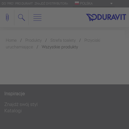
POLSKA
DO 'PRO': PRO.DURAVIT
ZNAJDŹ DYSTRYBUTORA
Home
Produkty
Strefa toalety
Przyciski
uruchamiające
Wszystkie produkty
Inspiracje
Znajdź swój styl
Katalogi