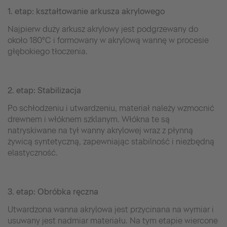
1. etap: kształtowanie arkusza akrylowego
Najpierw duży arkusz akrylowy jest podgrzewany do
około 180°C i formowany w akrylową wannę w procesie
głębokiego tłoczenia.
2. etap: Stabilizacja
Po schłodzeniu i utwardzeniu, materiał należy wzmocnić
drewnem i włóknem szklanym. Włókna te są
natryskiwane na tył wanny akrylowej wraz z płynną
żywicą syntetyczną, zapewniając stabilność i niezbędną
elastyczność.
3. etap: Obróbka ręczna
Utwardzona wanna akrylowa jest przycinana na wymiar i
usuwany jest nadmiar materiału. Na tym etapie wiercone