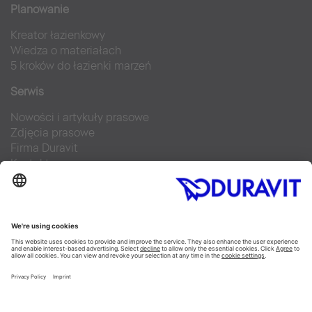
Planowanie
Kreator łazienkowy
Wiedza o materiałach
5 kroków do łazienki marzeń
Serwis
Nowości i artykuły prasowe
Zdjęcia prasowe
Firma Duravit
Kontakt
Najczęściej zadawane pytania
Facebook
Instagram
Pinterest
Blog
Flickr
Linked In
YouTube