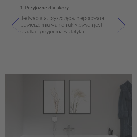
1. Przyjazne dla skóry
2. P
Jedwabista, błyszcząca, nieporowata
Wann
powierzchnia wanien akrylowych jest
komf
gładka i przyjemna w dotyku.