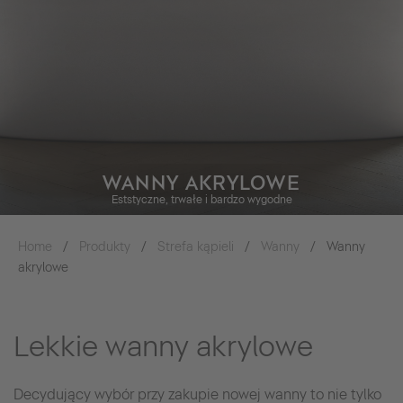
WANNY AKRYLOWE
Eststyczne, trwałe i bardzo wygodne
Home
Produkty
Strefa kąpieli
Wanny
Wanny
akrylowe
Lekkie wanny akrylowe
Decydujący wybór przy zakupie nowej wanny to nie tylko