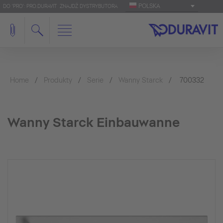
POLSKA
DO 'PRO': PRO.DURAVIT
ZNAJDŹ DYSTRYBUTORA
Home
Produkty
Serie
Wanny Starck
700332
Wanny Starck Einbauwanne