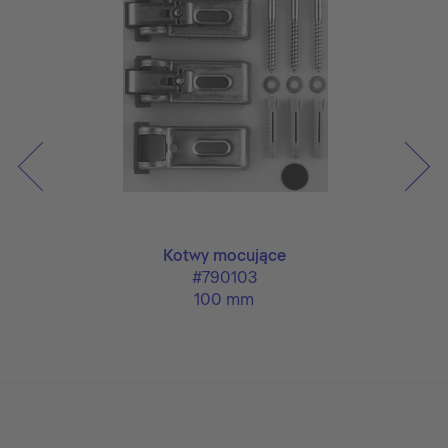
z
Kotwy mocujące
#790103
100 mm