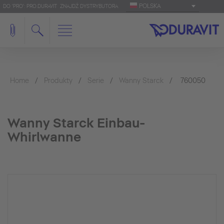
POLSKA
DO 'PRO': PRO.DURAVIT
ZNAJDŹ DYSTRYBUTORA
Home
Produkty
Serie
Wanny Starck
760050
Wanny Starck Einbau-
Whirlwanne