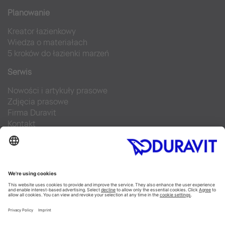
Planowanie
Kreator łazienkowy
Wiedza o materiałach
5 kroków do łazienki marzeń
Serwis
Nowości i artykuły prasowe
Zdjęcia prasowe
Firma Duravit
Kontakt
Najczęściej zadawane pytania
Facebook
Instagram
Pinterest
Blog
Flickr
Linked In
YouTube