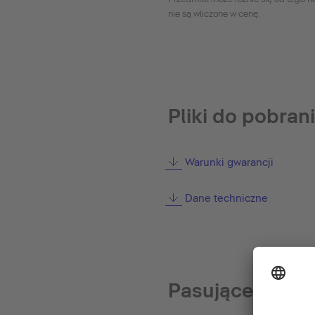
nie są wliczone w cenę.
Pliki do pobran
Warunki gwarancji
Dane techniczne
Pasujące pokr