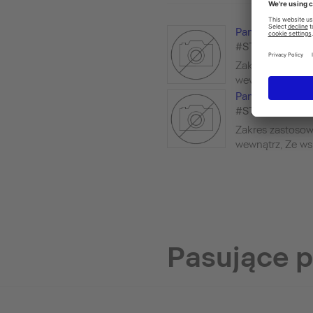
Panele do wann
#ST8942
Zakres zastosow
wewnątrz, Ze wsp
Panele do wann
#ST8905
Zakres zastosow
wewnątrz, Ze wsp
Pasujące 