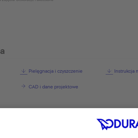
ia
Pielęgnacja i czyszczenie
Instrukcja
CAD i dane projektowe
ywy wannowe