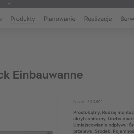
e
Produkty
Planowanie
Realizacje
Serw
ck Einbauwanne
Nr art.
700341
Prostokątny, Rodzaj montażu
akryl sanitarny, Liczba oparć
Umiejscowienie odpływu: Ś
przelewu: Środek, Pojemnoś