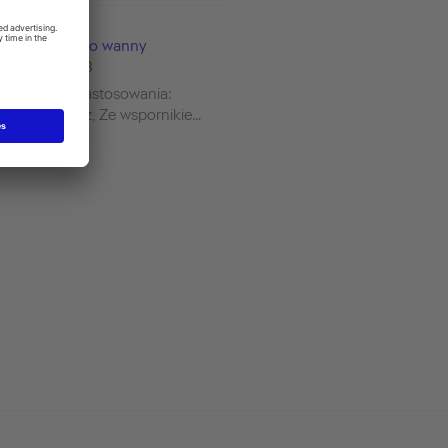
Panele do wanny
#ST8903
Zakres zastosowania:
wewnątrz, Ze wspornikie...