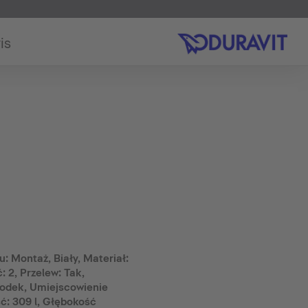
is
: Montaż, Biały, Materiał:
: 2, Przelew: Tak,
rodek, Umiejscowienie
ć: 309 l, Głębokość