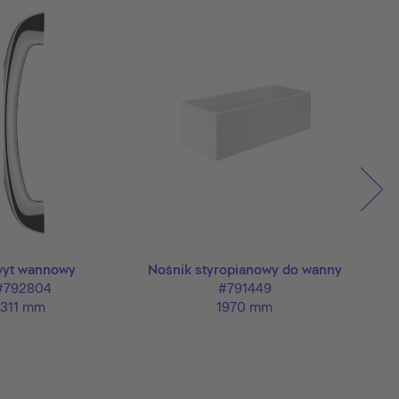
yt wannowy
Nośnik styropianowy do wanny
#792804
#791449
311 mm
1970 mm