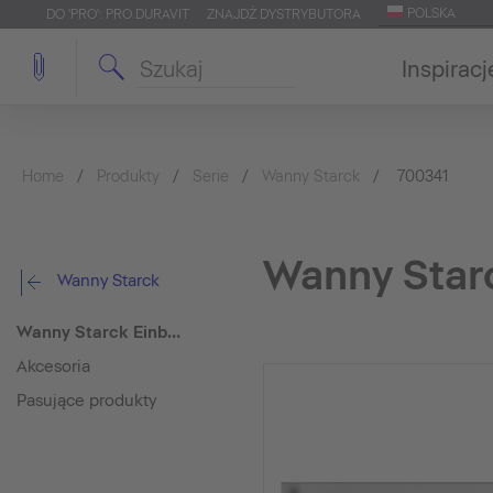
POLSKA
DO 'PRO': PRO.DURAVIT
ZNAJDŹ DYSTRYBUTORA
Inspiracj
Home
Produkty
Serie
Wanny Starck
700341
Wanny Star
Wanny Starck
Wanny Starck Einbauwanne
Akcesoria
Pasujące produkty