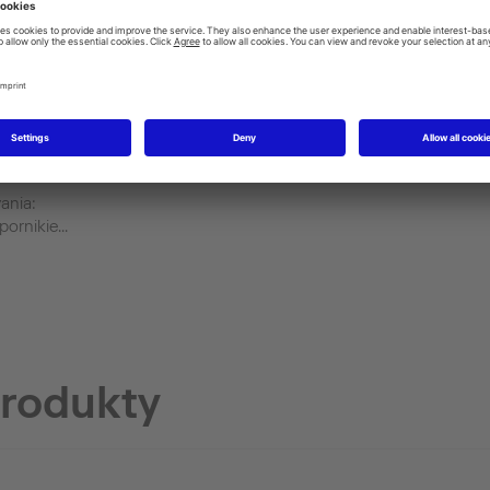
y
Panele do wanny
#ST8907
ania:
Zakres zastosowania:
ornikie...
wewnątrz, Ze wspornikie...
y
ania:
ornikie...
produkty