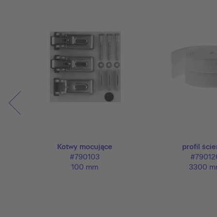
wowy z
Kotwy mocujące
profil ści
#790103
#79012
100 mm
3300 m