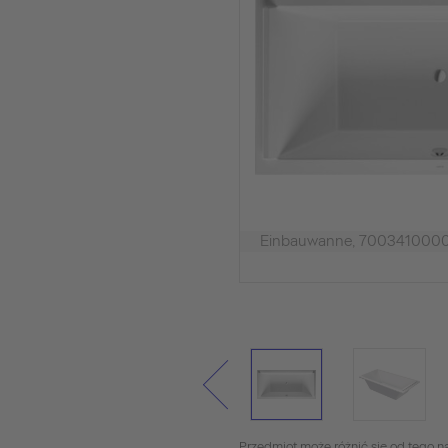
Einbauwanne, 70034100
Przedmiot może różnić się od tego na