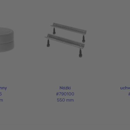
enny
Nóżki
uchw
6
#790100
m
550 mm