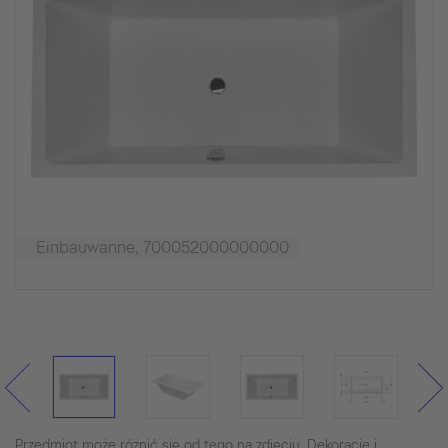
Einbauwanne, 700052000000000
Przedmiot może różnić się od tego na zdjęciu. Dekoracje i