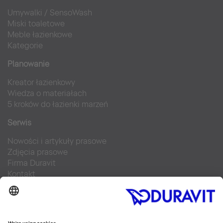
Umywalki
/
SensoWash
Miski toaletowe
Meble łazienkowe
Kategorie
Planowanie
Kreator łazienkowy
Wiedza o materiałach
5 kroków do łazienki marzeń
Serwis
Nowości i artykuły prasowe
Zdjęcia prasowe
Firma Duravit
Kontakt
Najczęściej zadawane pytania