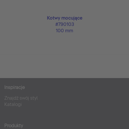
z
Kotwy mocujące
#790103
100 mm
Inspiracje
Znajdź swój styl
Katalogi
Produkty