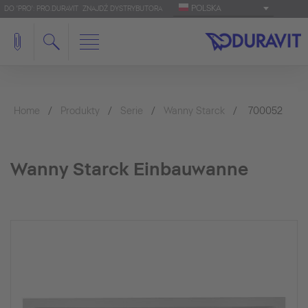
POLSKA
DO 'PRO': PRO.DURAVIT
ZNAJDŹ DYSTRYBUTORA
Home
Produkty
Serie
Wanny Starck
700052
Wanny Starck Einbauwanne