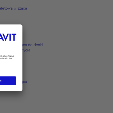
aletowa wisząca
9
aletowa wisząca do deski
j z funkcją mycia
9
aletowa wisząca
9