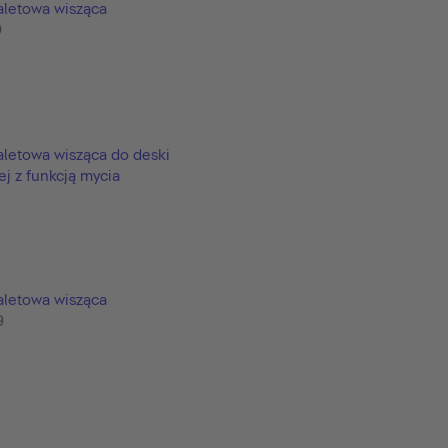
aletowa wisząca
9
aletowa wisząca do deski
j z funkcją mycia
9
aletowa wisząca
9