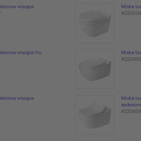
aletowa wisząca
Miska to
9
#22250
aletowa wisząca Viu
Miska to
#22260
aletowa wisząca
Miska to
9
sedesowe
#22265