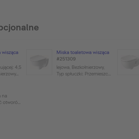
pcjonalne
 wisząca
Miska toaletowa wisząca
#251309
ującej: 4,5
lejowa, Bezkołnierzowy,
ierzowy...
Typ spłuczki: Przemieszc...
m na
ć otworó...