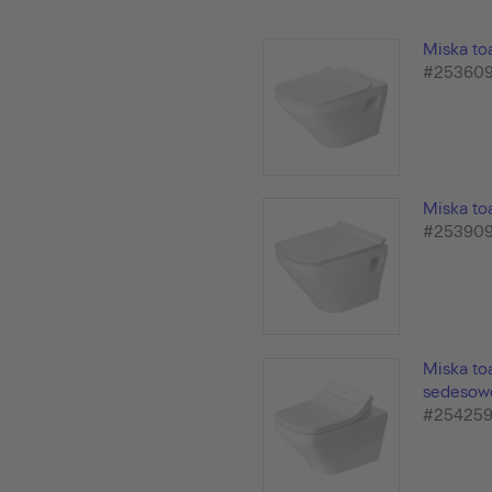
Miska to
#25360
Miska to
#25390
Miska to
sedesowe
#25425