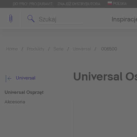
POLSKA
DO 'PRO': PRO.DURAVIT
ZNAJDŹ DYSTRYBUTORA
Inspiracj
Home
Produkty
Serie
Universal
006500
Universal O
Universal
Universal Osprzęt
Akcesoria