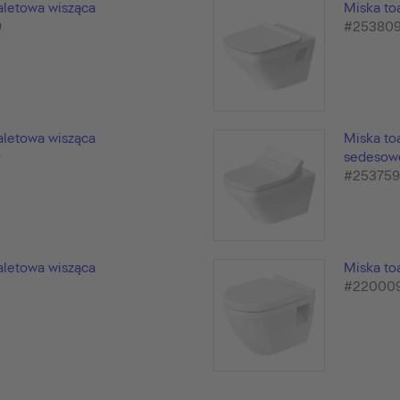
aletowa wisząca
Miska to
9
#25380
aletowa wisząca
Miska to
9
sedesowe
#25375
aletowa wisząca
Miska to
9
#22000