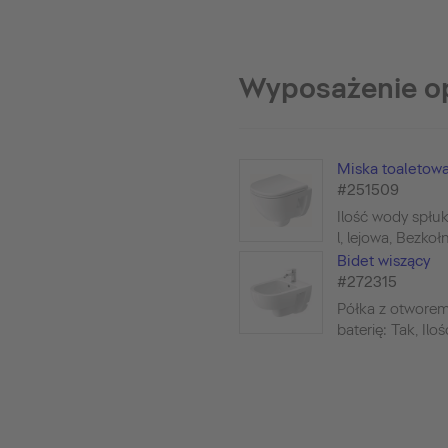
Wyposażenie o
Miska toaletowa
#251509
Ilość wody spłuk
l, lejowa, Bezkołn
Bidet wiszący
#272315
Półka z otwore
baterię: Tak, Iloś