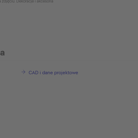
 zdjęciu. Dekoracje i akcesoria
ia
CAD i dane projektowe