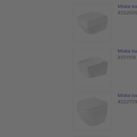
Miska to
#25250
Miska to
#251109
Miska to
#22270