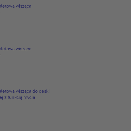
aletowa wisząca
9
aletowa wisząca
9
aletowa wisząca do deski
j z funkcją mycia
9