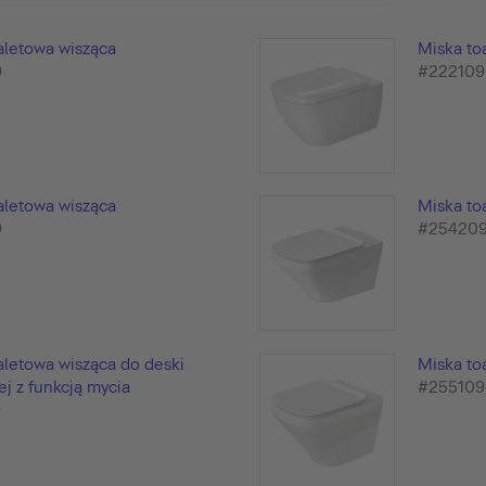
aletowa wisząca
Miska to
9
#222109
aletowa wisząca
Miska to
9
#25420
aletowa wisząca do deski
Miska to
j z funkcją mycia
#255109
9