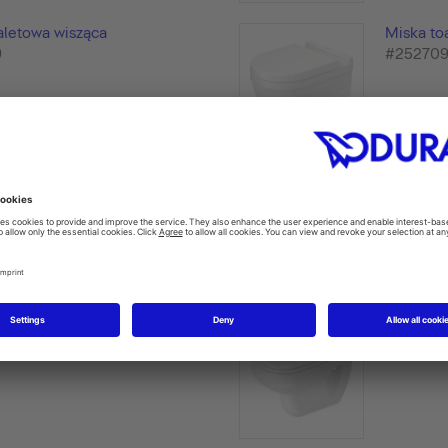
aletowa wisząca
Miska to
9
#25270
aletowa wisząca
Miska to
9
sedesowe
#25295
aletowa wisząca
Miska to
9
#25700