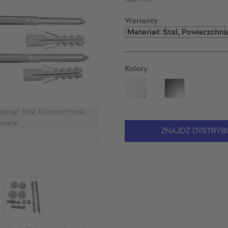
Warianty
Kolory
iał: Stal, Powierzchnia:
owane
ZNAJDŹ DYSTRYB