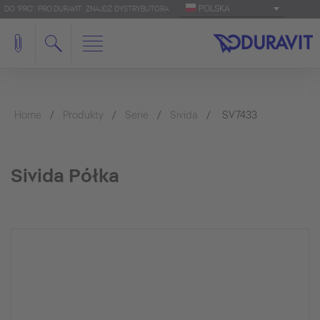
POLSKA
DO 'PRO': PRO.DURAVIT
ZNAJDŹ DYSTRYBUTORA
Home
Produkty
Serie
Sivida
SV7433
Sivida Półka