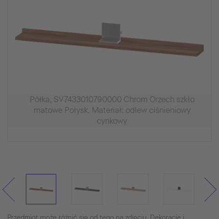
Półka, SV7433010790000 Chrom Orzech szkło
matowe Połysk, Materiał: odlew ciśnieniowy
cynkowy
Przedmiot może różnić się od tego na zdjęciu. Dekoracje i