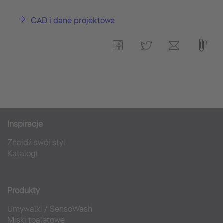
CAD i dane projektowe
Inspiracje
Znajdź swój styl
Katalogi
Produkty
Umywalki
/
SensoWash
Miski toaletowe