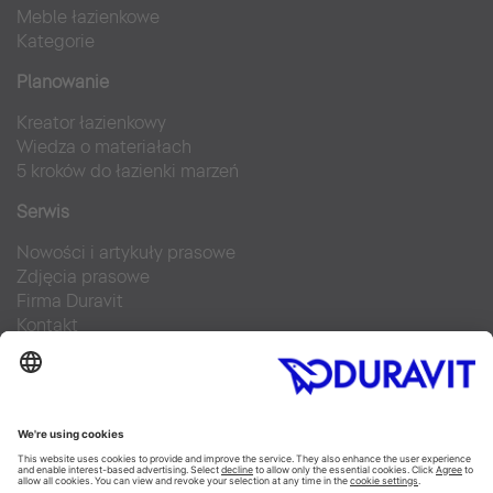
Meble łazienkowe
Kategorie
Planowanie
Kreator łazienkowy
Wiedza o materiałach
5 kroków do łazienki marzeń
Serwis
Nowości i artykuły prasowe
Zdjęcia prasowe
Firma Duravit
Kontakt
Najczęściej zadawane pytania
Facebook
Instagram
Pinterest
Blog