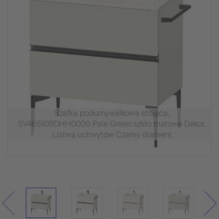
Szafka podumywalkowa stojąca,
SV46510BDHH0000 Pale Green szkło matowe Dekor,
Listwa uchwytów Czarny diament