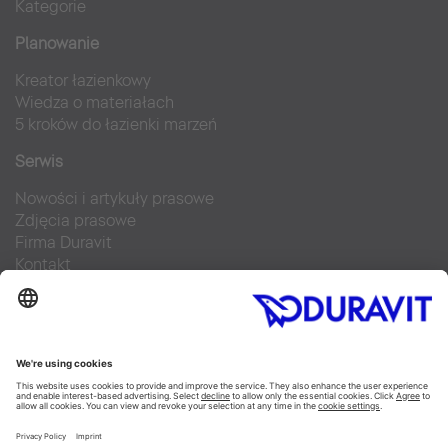
Kategorie
Planowanie
Kreator łazienkowy
Wiedza o materiałach
5 kroków do łazienki marzeń
Serwis
Nowości i artykuły prasowe
Zdjęcia prasowe
Firma Duravit
Kontakt
Najczęściej zadawane pytania
Facebook
Instagram
Pinterest
Blog
Flickr
Linked In
YouTube