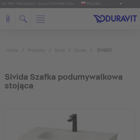
POLSKA
DO 'PRO': PRO.DURAVIT
ZNAJDŹ DYSTRYBUTORA
Home
Produkty
Serie
Sivida
SV4651
Sivida Szafka podumywalkowa
stojąca