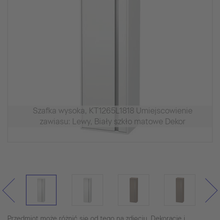
Szafka wysoka, KT1265L1818 Umiejscowienie
zawiasu: Lewy, Biały szkło matowe Dekor
Przedmiot może różnić się od tego na zdjęciu. Dekoracje i