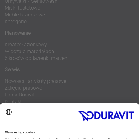
Umywalki
/
SensoWash
Miski toaletowe
Meble łazienkowe
Kategorie
Planowanie
Kreator łazienkowy
Wiedza o materiałach
5 kroków do łazienki marzeń
Serwis
Nowości i artykuły prasowe
Zdjęcia prasowe
Firma Duravit
Kontakt
Najczęściej zadawane pytania
Facebook
Instagram