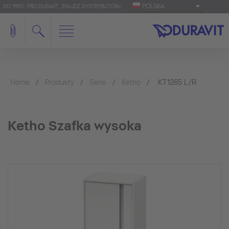
POLSKA
DO 'PRO': PRO.DURAVIT
ZNAJDŹ DYSTRYBUTORA
Home
Produkty
Serie
Ketho
KT1265 L/R
Ketho Szafka wysoka