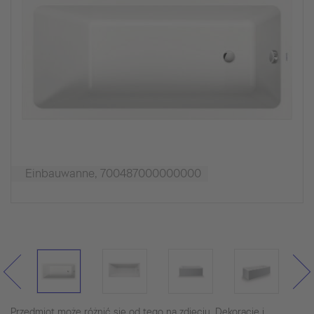
Einbauwanne, 700487000000000
Przedmiot może różnić się od tego na zdjęciu. Dekoracje i