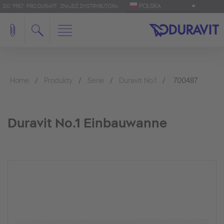
POLSKA
DO 'PRO': PRO.DURAVIT
ZNAJDŹ DYSTRYBUTORA
Home
Produkty
Serie
Duravit No.1
700487
Duravit No.1 Einbauwanne