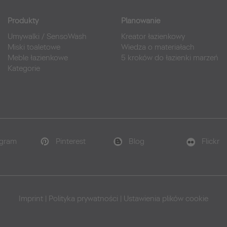
Produkty
Planowanie
Umywalki
/
SensoWash
Kreator łazienkowy
Miski toaletowe
Wiedza o materiałach
Meble łazienkowe
5 kroków do łazienki marzeń
Kategorie
agram
Pinterest
Blog
Flickr
Imprint
|
Polityka prywatności
|
Ustawienia plików cookie