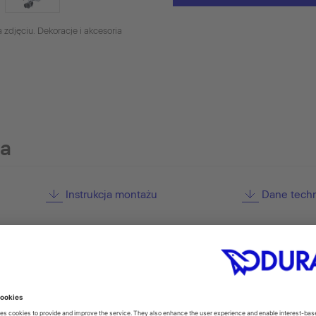
 zdjęciu. Dekoracje i akcesoria
ia
Instrukcja montażu
Dane tech