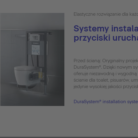
Elastyczne rozwiązanie dla każ
Systemy instala
przyciski uruc
Przed ścianą: Oryginalny projek
DuraSystem®. Dzięki nowym sy
oferuje niezawodną i wygodną
ścianie dla toalet, pisuarów, u
jedynie wysokiej jakości przyci
DuraSystem® installation syst