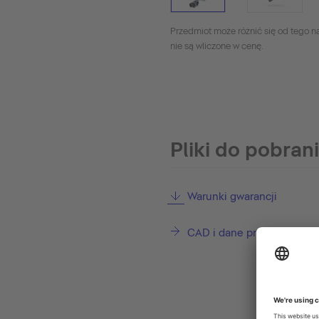
Przedmiot może różnić się od tego na
nie są wliczone w cenę.
Pliki do pobran
Warunki gwarancji
CAD i dane projektowe