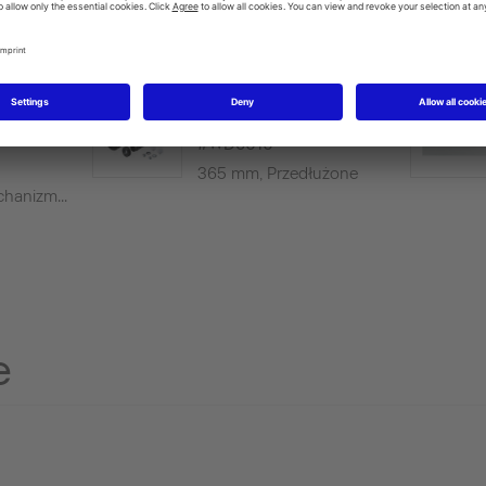
lacyjne
zycisk
Ścienny zestaw łączący
WC A1
do WC
#WD6010
365 mm, Przedłużone
hanizm...
e