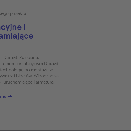
dego projektu
cyjne i
hamiające
t Duravit. Za ścianą:
stemom instalacyjnym Duravit
 technologię do montażu w
mywalek i bidetów. Widoczne są
ski uruchamiające i armatura.
ems