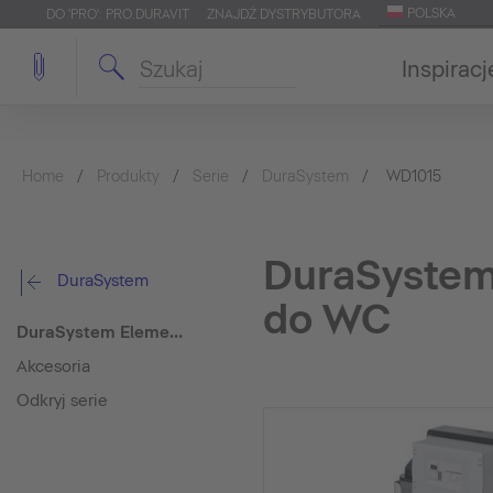
POLSKA
DO 'PRO': PRO.DURAVIT
ZNAJDŹ DYSTRYBUTORA
Inspiracj
Home
Produkty
Serie
DuraSystem
WD1015
DuraSystem
DuraSystem
do WC
DuraSystem Element montażowy do mokrego montażu do WC
Akcesoria
Odkryj serie