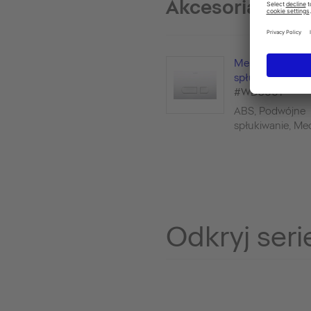
Akcesoria insta
Mechaniczny pr
spłukujący do 
#WD5001
ABS, Podwójne
spłukiwanie, Mec
Odkryj seri