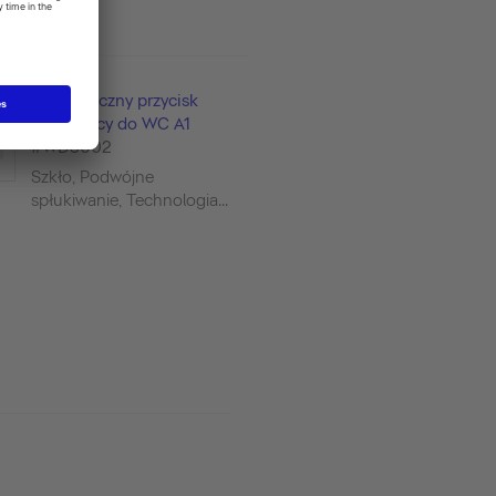
Mechaniczny przycisk
spłukujący do WC A1
#WD5002
Szkło, Podwójne
spłukiwanie, Technologia...