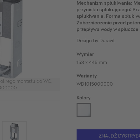
Mechanizm spłukiwania: Me
przycisku spłukującego: Pr
spłukiwania, Forma spłukiw
Zabezpieczenie przed potem
przepływu wody w spłuczce
Design by Duravit
Wymiar
153 x 445 mm
Warianty
mokrego montażu do WC,
WD1015000000
000000
Kolory
ZNAJDŹ DYSTRYB