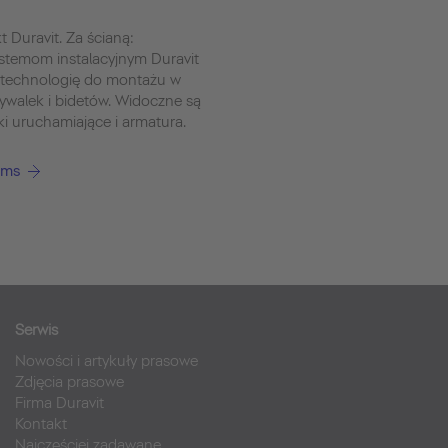
t Duravit. Za ścianą:
stemom instalacyjnym Duravit
 technologię do montażu w
mywalek i bidetów. Widoczne są
ski uruchamiające i armatura.
ems
Serwis
Nowości i artykuły prasowe
Zdjęcia prasowe
Firma Duravit
Kontakt
Najczęściej zadawane