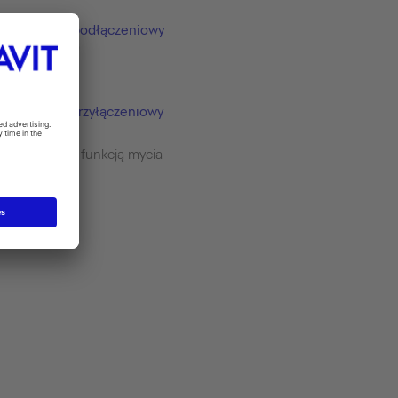
Zestaw podłączeniowy
#100729
zestaw przyłączeniowy
#100731
Toalety z funkcją mycia