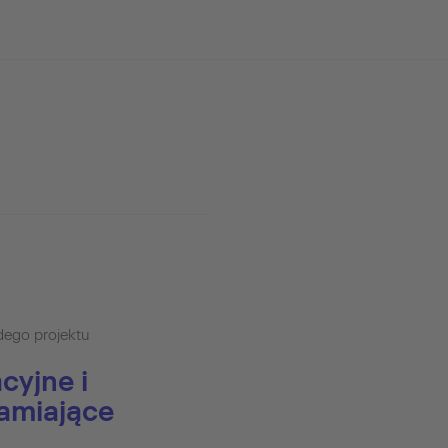
dego projektu
cyjne i
hamiające