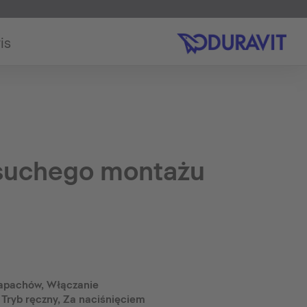
is
suchego montażu
apachów, Włączanie
 Tryb ręczny, Za naciśnięciem