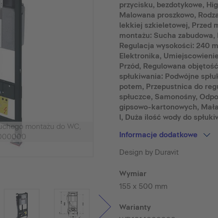
przycisku, bezdotykowe, Higi
Malowana proszkowo, Rodza
lekkiej szkieletowej, Przed
montażu: Sucha zabudowa, M
Regulacja wysokości: 240 
Elektronika, Umiejscowienie
Przód, Regulowana objętość
spłukiwania: Podwójne spłu
potem, Przepustnica do reg
spłuczce, Samonośny, Odpow
gipsowo-kartonowych, Mała 
l, Duża ilość wody do spłukiw
suchego montażu do WC,
Informacje dodatkowe
000000
Design by Duravit
Wymiar
155 x 500 mm
Warianty