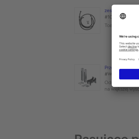
zestaw przyłącz
#100691
Toalety z funkcj
Przedłużenie
#WD6012
Odpowiednie d
na większej wys