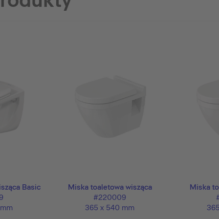
produkty
isząca Basic
Miska toaletowa wisząca
Miska to
9
#220009
0 mm
365 x 540 mm
36