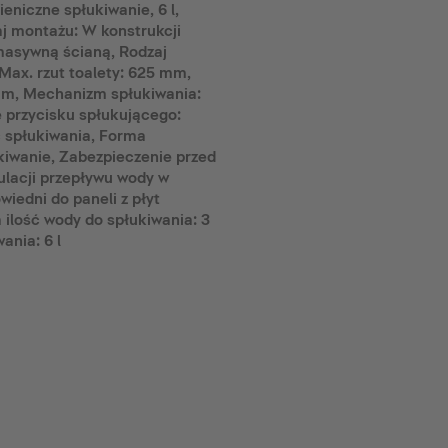
eniczne spłukiwanie, 6 l,
j montażu: W konstrukcji
 masywną ścianą, Rodzaj
ax. rzut toalety: 625 mm,
mm, Mechanizm spłukiwania:
 przycisku spłukującego:
 spłukiwania, Forma
kiwanie, Zabezpieczenie przed
ulacji przepływu wody w
iedni do paneli z płyt
ilość wody do spłukiwania: 3
ania: 6 l