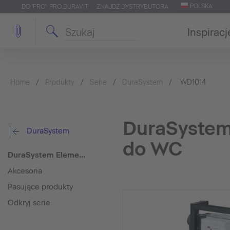
POLSKA
DO 'PRO': PRO.DURAVIT
ZNAJDŹ DYSTRYBUTORA
Inspiracj
Home
Produkty
Serie
DuraSystem
WD1014
DuraSystem
DuraSystem
do WC
DuraSystem Element montażowy do suchego montażu do WC
Akcesoria
Pasujące produkty
Odkryj serie