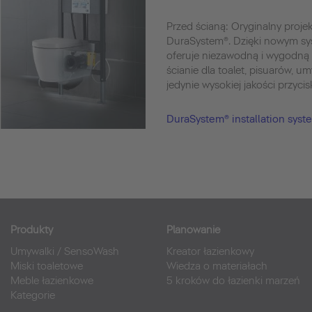
Przed ścianą: Oryginalny projek
DuraSystem®. Dzięki nowym sy
oferuje niezawodną i wygodną
ścianie dla toalet, pisuarów, u
jedynie wysokiej jakości przyci
DuraSystem® installation syst
Produkty
Planowanie
Umywalki
/
SensoWash
Kreator łazienkowy
Miski toaletowe
Wiedza o materiałach
Meble łazienkowe
5 kroków do łazienki marzeń
Kategorie