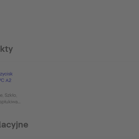
kty
zycisk
WC A2
e, Szkło,
płukiwa...
lacyjne