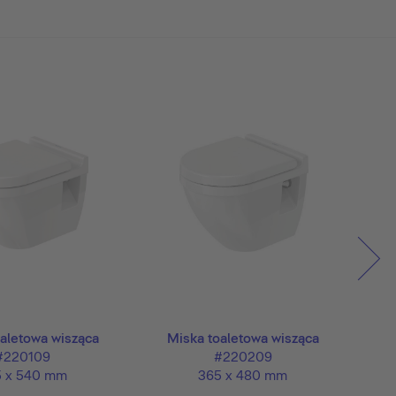
aletowa wisząca
Miska toaletowa wisząca
M
#220109
#220209
5 x 540 mm
365 x 480 mm