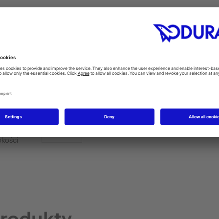
eniowy
Ścienny zestaw łączący
do WC
#WD6010
ą mycia
365 mm, Przedłużone
Zestaw redukujący hałas
#WD6015
o montażu
okości