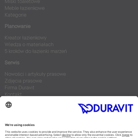
Miski toaletowe
Meble łazienkowe
Kategorie
Planowanie
Kreator łazienkowy
Wiedza o materiałach
5 kroków do łazienki marzeń
Serwis
Nowości i artykuły prasowe
Zdjęcia prasowe
Firma Duravit
Kontakt
Najczęściej zadawane pytania
Facebook
Instagram
Pinterest
Blog