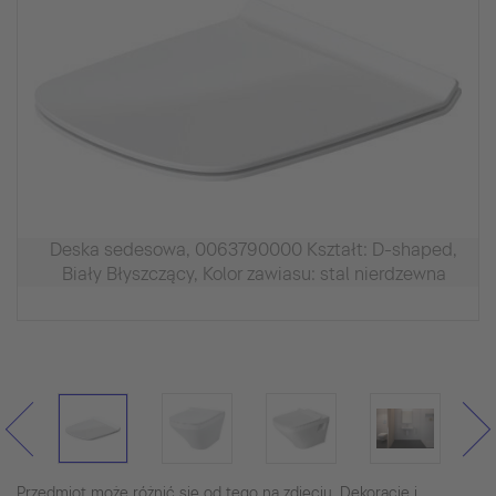
Deska sedesowa, 0063790000 Kształt: D-shaped,
Biały Błyszczący, Kolor zawiasu: stal nierdzewna
Przedmiot może różnić się od tego na zdjęciu. Dekoracje i