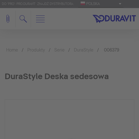
POLSKA
DO 'PRO': PRO.DURAVIT
ZNAJDŹ DYSTRYBUTORA
Home
Produkty
Serie
DuraStyle
006379
DuraStyle Deska sedesowa