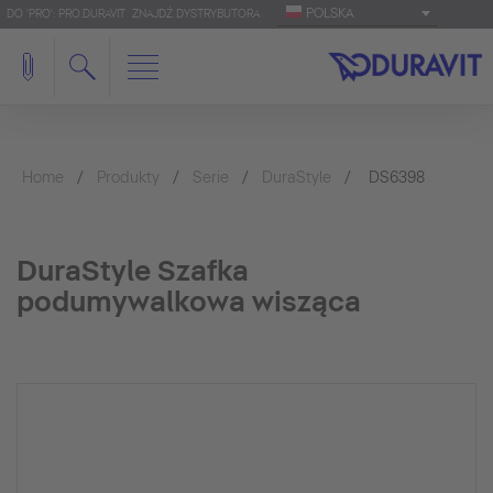
POLSKA
DO 'PRO': PRO.DURAVIT
ZNAJDŹ DYSTRYBUTORA
Home
Produkty
Serie
DuraStyle
DS6398
DuraStyle Szafka
podumywalkowa wisząca