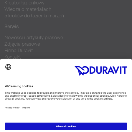
Kreator łazienkowy
Wiedza o materiałach
5 kroków do łazienki marzeń
Serwis
Nowości i artykuły prasowe
Zdjęcia prasowe
Firma Duravit
Kontakt
Najczęściej zadawane pytania
Facebook
Instagram
Pinterest
Blog
Flickr
Linked In
YouTube