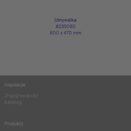
Umywalka
#235080
800 x 470 mm
Inspiracje
Znajdź swój styl
Katalogi
Produkty