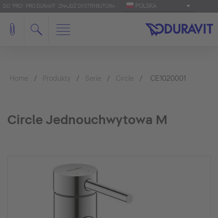
POLSKA
DO 'PRO': PRO.DURAVIT
ZNAJDŹ DYSTRYBUTORA
Home
Produkty
Serie
Circle
CE1020001
Circle Jednouchwytowa M