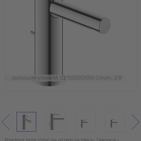
Jednouchwytowa M, CE1020001010 Chrom, 3/8
Przedmiot może różnić się od tego na zdjęciu. Dekoracje i