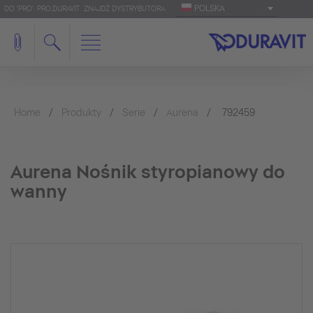
POLSKA
DO 'PRO': PRO.DURAVIT
ZNAJDŹ DYSTRYBUTORA
Home
Produkty
Serie
Aurena
792459
Aurena Nośnik styropianowy do
wanny