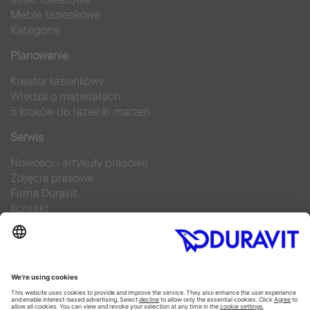
Meble łazienkowe
Kategorie
Planowanie
Kreator łazienkowy
Wiedza o materiałach
5 kroków do łazienki marzeń
Serwis
Nowości i artykuły prasowe
Zdjęcia prasowe
Firma Duravit
Kontakt
Najczęściej zadawane pytania
Facebook
Instagram
Pinterest
Blog