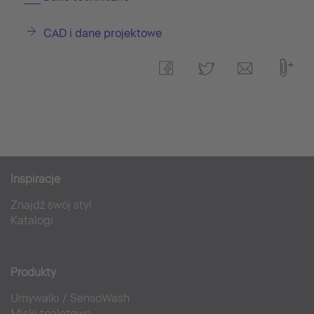
CAD i dane projektowe
Inspiracje
Znajdź swój styl
Katalogi
Produkty
Umywalki
/
SensoWash
Miski toaletowe