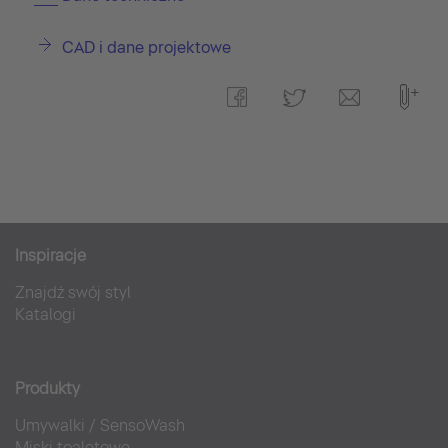
CAD i dane projektowe
Inspiracje
Znajdź swój styl
Katalogi
Produkty
Umywalki
/
SensoWash
Miski toaletowe