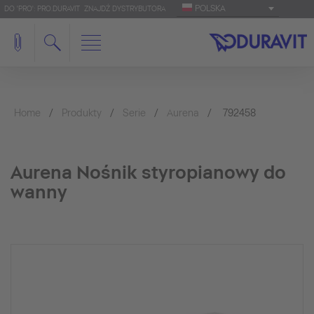
POLSKA
DO 'PRO': PRO.DURAVIT
ZNAJDŹ DYSTRYBUTORA
Home
Produkty
Serie
Aurena
792458
Aurena Nośnik styropianowy do
wanny