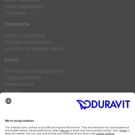
Meble łazienkowe
Kategorie
Planowanie
Kreator łazienkowy
Wiedza o materiałach
5 kroków do łazienki marzeń
Serwis
Nowości i artykuły prasowe
Zdjęcia prasowe
Firma Duravit
Kontakt
Najczęściej zadawane pytania
Facebook
Instagram
Pinterest
Blog