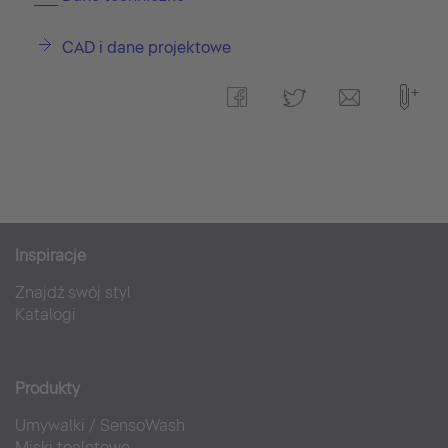
CAD i dane projektowe
Inspiracje
Znajdź swój styl
Katalogi
Produkty
Umywalki
/
SensoWash
Miski toaletowe