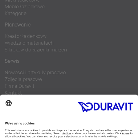
Meble łazienkowe
Kategorie
Planowanie
Kreator łazienkowy
Wiedza o materiałach
5 kroków do łazienki marzeń
Serwis
Nowości i artykuły prasowe
Zdjęcia prasowe
Firma Duravit
Kontakt
Najczęściej zadawane pytania
Facebook
Instagram
Pinterest
Blog