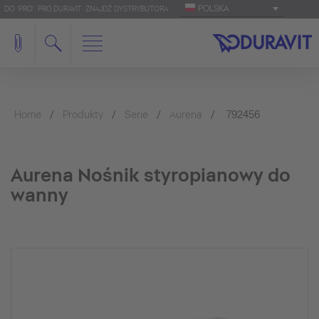
POLSKA
DO 'PRO': PRO.DURAVIT
ZNAJDŹ DYSTRYBUTORA
Home
Produkty
Serie
Aurena
792456
Aurena Nośnik styropianowy do
wanny