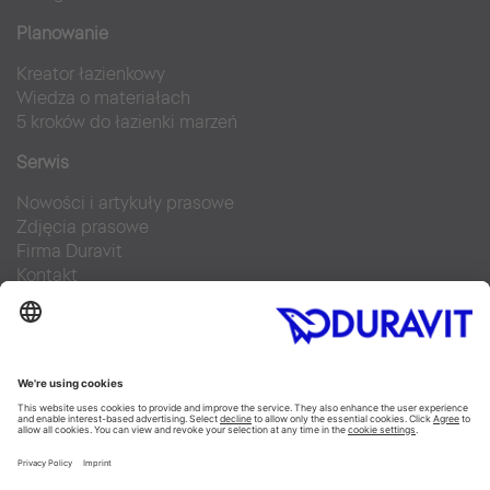
Planowanie
Kreator łazienkowy
Wiedza o materiałach
5 kroków do łazienki marzeń
Serwis
Nowości i artykuły prasowe
Zdjęcia prasowe
Firma Duravit
Kontakt
Najczęściej zadawane pytania
Facebook
Instagram
Pinterest
Blog
Flickr
Linked In
YouTube