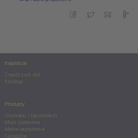
Inspiracje
Znajdź swój styl
Katalogi
Produkty
Umywalki
/
SensoWash
Miski toaletowe
Meble łazienkowe
Kategorie