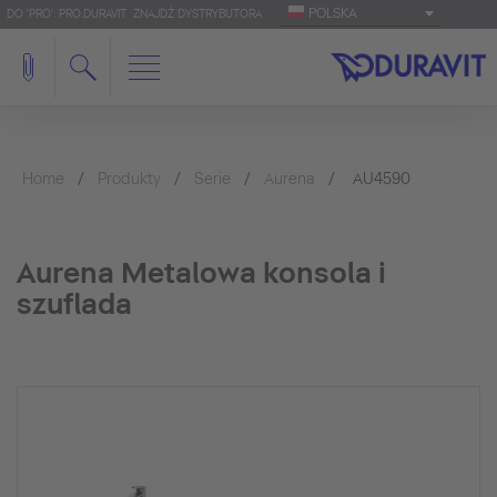
POLSKA
DO 'PRO': PRO.DURAVIT
ZNAJDŹ DYSTRYBUTORA
Home
Produkty
Serie
Aurena
AU4590
Aurena Metalowa konsola i
szuflada