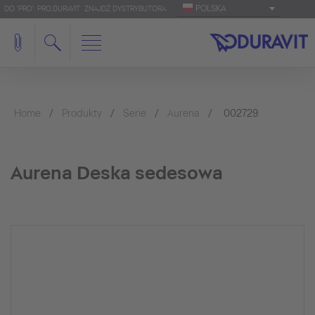
POLSKA
DO 'PRO': PRO.DURAVIT
ZNAJDŹ DYSTRYBUTORA
Home
Produkty
Serie
Aurena
002729
Aurena Deska sedesowa