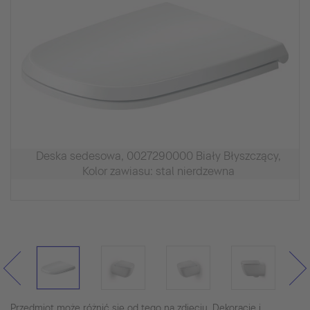
Deska sedesowa, 0027290000 Biały Błyszczący,
Kolor zawiasu: stal nierdzewna
Przedmiot może różnić się od tego na zdjęciu. Dekoracje i