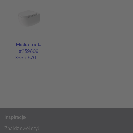
Miska toal...
#259809
365 x 570 mm
Inspiracje
Znajdź swój styl