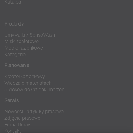
Katalogi
Produkty
Umywalki
/
SensoWash
Miski toaletowe
Meble łazienkowe
Kategorie
Planowanie
Kreator łazienkowy
Wiedza o materiałach
5 kroków do łazienki marzeń
Serwis
Nowości i artykuły prasowe
Zdjęcia prasowe
Firma Duravit
Kontakt