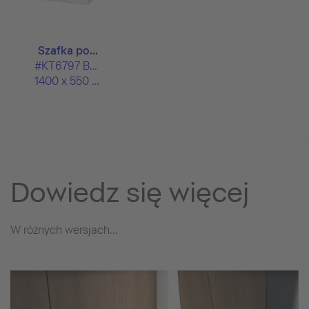
Szafka po...
#KT6797 B/L/R
1400 x 550 mm
Dowiedz się więcej
W różnych wersjach...