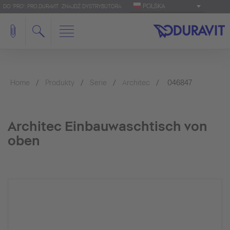
POLSKA
DO 'PRO': PRO.DURAVIT
ZNAJDŹ DYSTRYBUTORA
Home
Produkty
Serie
Architec
046847
Architec Einbauwaschtisch von
oben