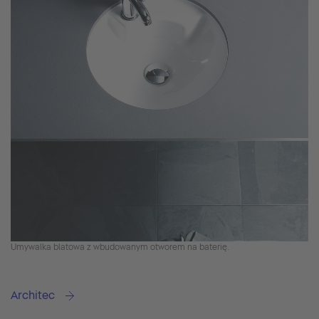
Umywalka blatowa z wbudowanym otworem na baterię.
Architec