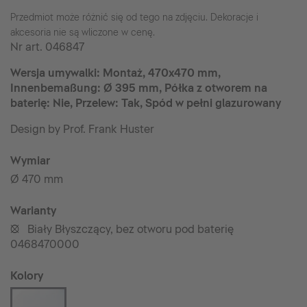
Przedmiot może różnić się od tego na zdjęciu. Dekoracje i
akcesoria nie są wliczone w cenę.
Nr art.
046847
Wersja umywalki: Montaż, 470x470 mm,
Innenbemaßung: Ø 395 mm, Półka z otworem na
baterię: Nie, Przelew: Tak, Spód w pełni glazurowany
Design by Prof. Frank Huster
Wymiar
Ø 470 mm
Warianty
Biały Błyszczący, bez otworu pod baterię
•
0468470000
Kolory