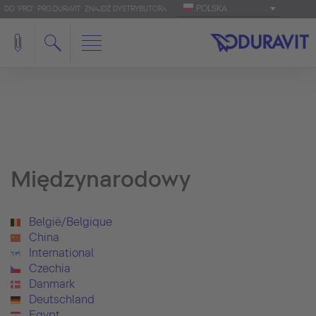
POLSKA
DO 'PRO': PRO.DURAVIT
ZNAJDŹ DYSTRYBUTORA
Międzynarodowy
België/Belgique
China
International
Czechia
Danmark
Deutschland
Egypt