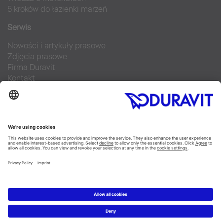
5 kroków do łazienki marzeń
Serwis
Nowości i artykuły prasowe
Zdjęcia prasowe
Firma Duravit
Kontakt
Najczęściej zadawane pytania
Facebook
Instagram
Pinterest
Blog
Flickr
Linked In
YouTube
Copyright © 2026 Duravit AG
Imprint
|
Polityka prywatności
|
Ustawienia plików cookie