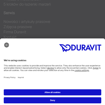
5 kroków do łazienki marzeń
Serwis
Nowości i artykuły prasowe
Zdjęcia prasowe
Firma Duravit
Kontakt
Najczęściej zadawane pytania
Facebook
Instagram
Pinterest
Blog
Flickr
Linked In
YouTube
Copyright © 2026 Duravit AG
Imprint
|
Polityka prywatności
|
Ustawienia plików cookie