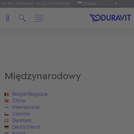
POLSKA
DO 'PRO': PRO.DURAVIT
ZNAJDŹ DYSTRYBUTORA
Międzynarodowy
België/Belgique
China
International
Czechia
Danmark
Deutschland
Egypt