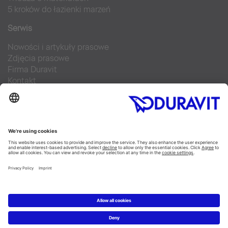
5 kroków do łazienki marzeń
Serwis
Nowości i artykuły prasowe
Zdjęcia prasowe
Firma Duravit
Kontakt
Najczęściej zadawane pytania
Facebook
Instagram
Pinterest
Blog
Flickr
Linked In
YouTube
Copyright © 2026 Duravit AG
Imprint
|
Polityka prywatności
|
Ustawienia plików cookie