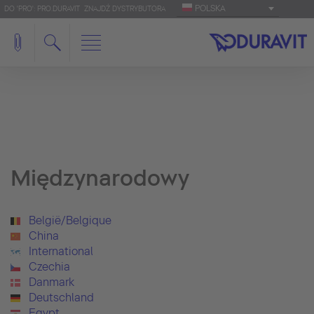
POLSKA
DO 'PRO': PRO.DURAVIT
ZNAJDŹ DYSTRYBUTORA
Międzynarodowy
België/Belgique
China
International
Czechia
Danmark
Deutschland
Egypt