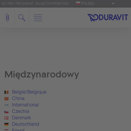
POLSKA
DO 'PRO': PRO.DURAVIT
ZNAJDŹ DYSTRYBUTORA
Międzynarodowy
België/Belgique
China
International
Czechia
Danmark
Deutschland
Egypt