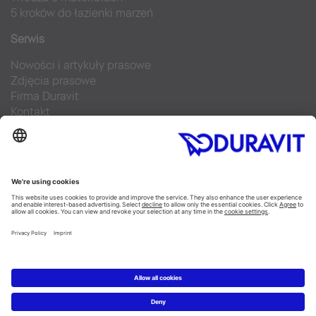
5 kroków do łazienki marzeń
Serwis
Nowości i artykuły prasowe
Zdjęcia prasowe
Firma Duravit
Kontakt
Najczęściej zadawane pytania
Facebook
Instagram
Pinterest
Blog
Flickr
Linked In
YouTube
Copyright © 2026 Duravit AG
Imprint
|
Polityka prywatności
|
Ustawienia plików cookie