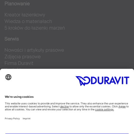
Planowanie
Kreator łazienkowy
Wiedza o materiałach
5 kroków do łazienki marzeń
Serwis
Nowości i artykuły prasowe
Zdjęcia prasowe
Firma Duravit
Kontakt
Najczęściej zadawane pytania
Facebook
Instagram
Pinterest
Blog
Flickr
Linked In
YouTube