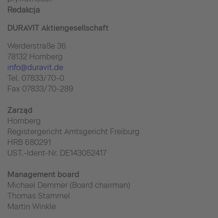
Redakcja
DURAVIT Aktiengesellschaft
Werderstraße 36
78132 Hornberg
info@duravit.de
Tel. 07833/70-0
Fax 07833/70-289
Zarząd
Hornberg
Registergericht Amtsgericht Freiburg
HRB 680291
UST.-Ident-Nr. DE143052417
Management board
Michael Demmer (Board chairman)
Thomas Stammel
Martin Winkle