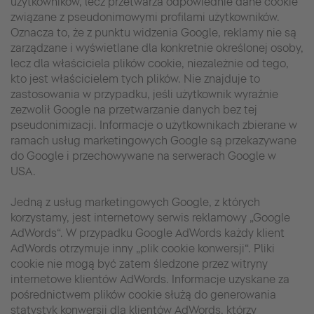
użytkowników, lecz przetwarza odpowiednie dane cookie
związane z pseudonimowymi profilami użytkowników.
Oznacza to, że z punktu widzenia Google, reklamy nie są
zarządzane i wyświetlane dla konkretnie określonej osoby,
lecz dla właściciela plików cookie, niezależnie od tego,
kto jest właścicielem tych plików. Nie znajduje to
zastosowania w przypadku, jeśli użytkownik wyraźnie
zezwolił Google na przetwarzanie danych bez tej
pseudonimizacji. Informacje o użytkownikach zbierane w
ramach usług marketingowych Google są przekazywane
do Google i przechowywane na serwerach Google w
USA.
Jedną z usług marketingowych Google, z których
korzystamy, jest internetowy serwis reklamowy „Google
AdWords“. W przypadku Google AdWords każdy klient
AdWords otrzymuje inny „plik cookie konwersji“. Pliki
cookie nie mogą być zatem śledzone przez witryny
internetowe klientów AdWords. Informacje uzyskane za
pośrednictwem plików cookie służą do generowania
statystyk konwersji dla klientów AdWords, którzy