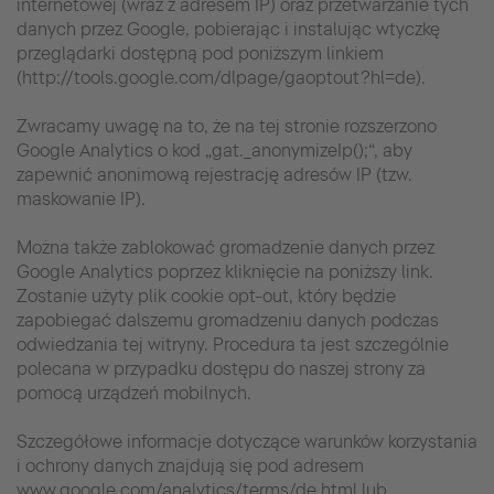
internetowej (wraz z adresem IP) oraz przetwarzanie tych
danych przez Google, pobierając i instalując wtyczkę
przeglądarki dostępną pod poniższym linkiem
(http://tools.google.com/dlpage/gaoptout?hl=de).
Zwracamy uwagę na to, że na tej stronie rozszerzono
Google Analytics o kod „gat._anonymizeIp();“, aby
zapewnić anonimową rejestrację adresów IP (tzw.
maskowanie IP).
Można także zablokować gromadzenie danych przez
Google Analytics poprzez kliknięcie na poniższy link.
Zostanie użyty plik cookie opt-out, który będzie
zapobiegać dalszemu gromadzeniu danych podczas
odwiedzania tej witryny. Procedura ta jest szczególnie
polecana w przypadku dostępu do naszej strony za
pomocą urządzeń mobilnych.
Szczegółowe informacje dotyczące warunków korzystania
i ochrony danych znajdują się pod adresem
www.google.com/analytics/terms/de.html lub