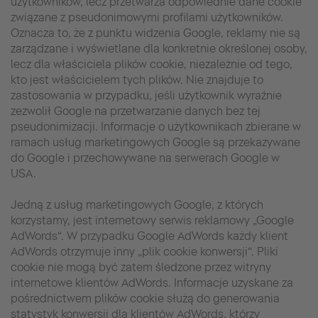
użytkowników, lecz przetwarza odpowiednie dane cookie
związane z pseudonimowymi profilami użytkowników.
Oznacza to, że z punktu widzenia Google, reklamy nie są
zarządzane i wyświetlane dla konkretnie określonej osoby,
lecz dla właściciela plików cookie, niezależnie od tego,
kto jest właścicielem tych plików. Nie znajduje to
zastosowania w przypadku, jeśli użytkownik wyraźnie
zezwolił Google na przetwarzanie danych bez tej
pseudonimizacji. Informacje o użytkownikach zbierane w
ramach usług marketingowych Google są przekazywane
do Google i przechowywane na serwerach Google w
USA.
Jedną z usług marketingowych Google, z których
korzystamy, jest internetowy serwis reklamowy „Google
AdWords“. W przypadku Google AdWords każdy klient
AdWords otrzymuje inny „plik cookie konwersji“. Pliki
cookie nie mogą być zatem śledzone przez witryny
internetowe klientów AdWords. Informacje uzyskane za
pośrednictwem plików cookie służą do generowania
statystyk konwersji dla klientów AdWords, którzy