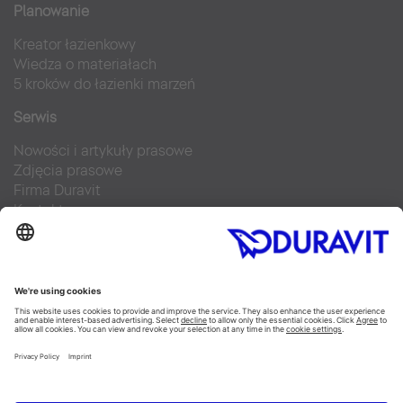
Planowanie
Kreator łazienkowy
Wiedza o materiałach
5 kroków do łazienki marzeń
Serwis
Nowości i artykuły prasowe
Zdjęcia prasowe
Firma Duravit
Kontakt
Najczęściej zadawane pytania
Facebook
Instagram
Pinterest
Blog
Flickr
Linked In
YouTube