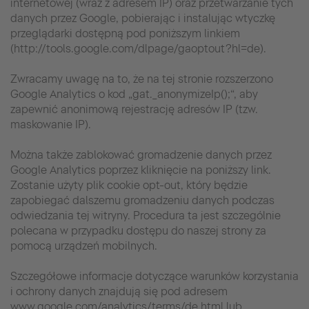
internetowej (wraz z adresem IP) oraz przetwarzanie tych
danych przez Google, pobierając i instalując wtyczkę
przeglądarki dostępną pod poniższym linkiem
(http://tools.google.com/dlpage/gaoptout?hl=de).
Zwracamy uwagę na to, że na tej stronie rozszerzono
Google Analytics o kod „gat._anonymizeIp();“, aby
zapewnić anonimową rejestrację adresów IP (tzw.
maskowanie IP).
Można także zablokować gromadzenie danych przez
Google Analytics poprzez kliknięcie na poniższy link.
Zostanie użyty plik cookie opt-out, który będzie
zapobiegać dalszemu gromadzeniu danych podczas
odwiedzania tej witryny. Procedura ta jest szczególnie
polecana w przypadku dostępu do naszej strony za
pomocą urządzeń mobilnych.
Szczegółowe informacje dotyczące warunków korzystania
i ochrony danych znajdują się pod adresem
www.google.com/analytics/terms/de.html lub