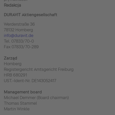
Redakcja
DURAVIT Aktiengesellschaft
Werderstraße 36
78132 Hornberg
info@duravit.de
Tel. 07833/70-0
Fax 07833/70-289
Zarząd
Hornberg
Registergericht Amtsgericht Freiburg
HRB 680291
UST.-Ident-Nr. DE143052417
Management board
Michael Demmer (Board chairman)
Thomas Stammel
Martin Winkle