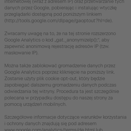
internetowej (wraz z adresem IP) oraz przetwarzanie tych
danych przez Google, pobierając i instalując wtyczkę
przeglądarki dostępną pod poniższym linkiem
(http://tools.google.com/dlpage/gaoptout?hl=de).
Zwracamy uwagę na to, że na tej stronie rozszerzono
Google Analytics o kod „gat._anonymizeIp();“, aby
zapewnić anonimową rejestrację adresów IP (tzw.
maskowanie IP).
Można także zablokować gromadzenie danych przez
Google Analytics poprzez kliknięcie na poniższy link.
Zostanie użyty plik cookie opt-out, który będzie
zapobiegać dalszemu gromadzeniu danych podczas
odwiedzania tej witryny. Procedura ta jest szczególnie
polecana w przypadku dostępu do naszej strony za
pomocą urządzeń mobilnych.
Szczegółowe informacje dotyczące warunków korzystania
i ochrony danych znajdują się pod adresem
www.google.com/analytics/terms/de.html lub