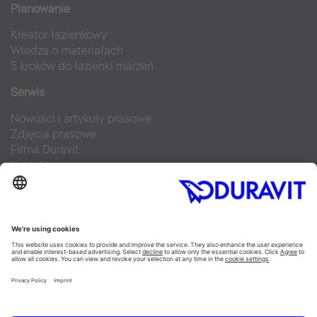
Planowanie
Kreator łazienkowy
Wiedza o materiałach
5 kroków do łazienki marzeń
Serwis
Nowości i artykuły prasowe
Zdjęcia prasowe
Firma Duravit
Kontakt
Najczęściej zadawane pytania
Facebook
Instagram
Pinterest
Blog
Flickr
Linked In
YouTube