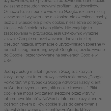
użytkowników, lecz przetwarza odpowiednie dane cookie
związane z pseudonimowymi profilami użytkowników.
Oznacza to, że z punktu widzenia Google, reklamy nie są
zarządzane i wyświetlane dla konkretnie określonej osoby,
lecz dla właściciela plików cookie, niezależnie od tego,
kto jest właścicielem tych plików. Nie znajduje to
zastosowania w przypadku, jeśli użytkownik wyraźnie
zezwolił Google na przetwarzanie danych bez tej
pseudonimizacji. Informacje o użytkownikach zbierane w
ramach usług marketingowych Google są przekazywane
do Google i przechowywane na serwerach Google w
USA.
Jedną z usług marketingowych Google, z których
korzystamy, jest internetowy serwis reklamowy „Google
AdWords“. W przypadku Google AdWords każdy klient
AdWords otrzymuje inny „plik cookie konwersji“. Pliki
cookie nie mogą być zatem śledzone przez witryny
internetowe klientów AdWords. Informacje uzyskane za
pośrednictwem plików cookie służą do generowania
statystyk konwersji dla klientów AdWords, którzy