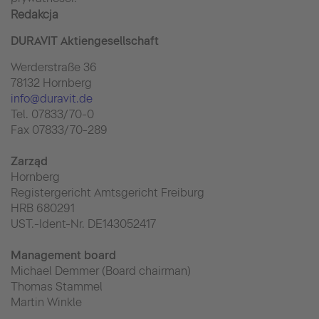
Redakcja
DURAVIT Aktiengesellschaft
Werderstraße 36
78132 Hornberg
info@duravit.de
Tel. 07833/70-0
Fax 07833/70-289
Zarząd
Hornberg
Registergericht Amtsgericht Freiburg
HRB 680291
UST.-Ident-Nr. DE143052417
Management board
Michael Demmer (Board chairman)
Thomas Stammel
Martin Winkle