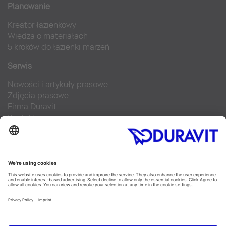
Planowanie
Kreator łazienkowy
Wiedza o materiałach
5 kroków do łazienki marzeń
Serwis
Nowości i artykuły prasowe
Zdjęcia prasowe
Firma Duravit
Kontakt
Najczęściej zadawane pytania
Facebook
Instagram
Pinterest
Blog
Flickr
Linked In
YouTube