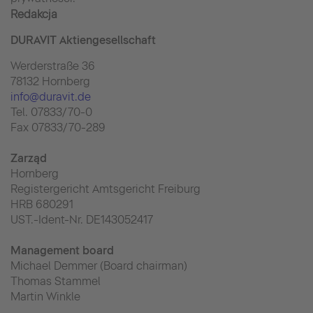
Redakcja
DURAVIT Aktiengesellschaft
Werderstraße 36
78132 Hornberg
info@duravit.de
Tel. 07833/70-0
Fax 07833/70-289
Zarząd
Hornberg
Registergericht Amtsgericht Freiburg
HRB 680291
UST.-Ident-Nr. DE143052417
Management board
Michael Demmer (Board chairman)
Thomas Stammel
Martin Winkle