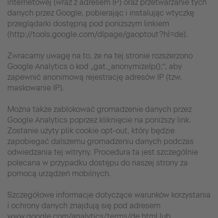
internetowej (wraz z adresem IP) oraz przetwarzanie tych
danych przez Google, pobierając i instalując wtyczkę
przeglądarki dostępną pod poniższym linkiem
(http://tools.google.com/dlpage/gaoptout?hl=de).
Zwracamy uwagę na to, że na tej stronie rozszerzono
Google Analytics o kod „gat._anonymizeIp();“, aby
zapewnić anonimową rejestrację adresów IP (tzw.
maskowanie IP).
Można także zablokować gromadzenie danych przez
Google Analytics poprzez kliknięcie na poniższy link.
Zostanie użyty plik cookie opt-out, który będzie
zapobiegać dalszemu gromadzeniu danych podczas
odwiedzania tej witryny. Procedura ta jest szczególnie
polecana w przypadku dostępu do naszej strony za
pomocą urządzeń mobilnych.
Szczegółowe informacje dotyczące warunków korzystania
i ochrony danych znajdują się pod adresem
www.google.com/analytics/terms/de.html lub