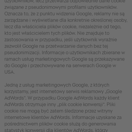
użytkowników, lecz przetwarza odpowiednie dane cookie
związane z pseudonimowymi profilami użytkowników.
Oznacza to, że z punktu widzenia Google, reklamy nie są
zarządzane i wyświetlane dla konkretnie określonej osoby,
lecz dla właściciela plików cookie, niezależnie od tego,
kto jest właścicielem tych plików. Nie znajduje to
zastosowania w przypadku, jeśli użytkownik wyraźnie
zezwolił Google na przetwarzanie danych bez tej
pseudonimizacji. Informacje o użytkownikach zbierane w
ramach usług marketingowych Google są przekazywane
do Google i przechowywane na serwerach Google w
USA.
Jedną z usług marketingowych Google, z których
korzystamy, jest internetowy serwis reklamowy „Google
AdWords“. W przypadku Google AdWords każdy klient
AdWords otrzymuje inny „plik cookie konwersji“. Pliki
cookie nie mogą być zatem śledzone przez witryny
internetowe klientów AdWords. Informacje uzyskane za
pośrednictwem plików cookie służą do generowania
statystyk konwersji dla klientów AdWords, którzy