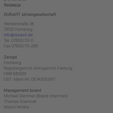
Redakcja
DURAVIT Aktiengesellschaft
Werderstraße 36
78132 Hornberg
info@duravit.de
Tel. 07833/70-0
Fax 07833/70-289
Zarząd
Hornberg
Registergericht Amtsgericht Freiburg
HRB 680291
UST.-Ident-Nr. DE143052417
Management board
Michael Demmer (Board chairman)
Thomas Stammel
Martin Winkle