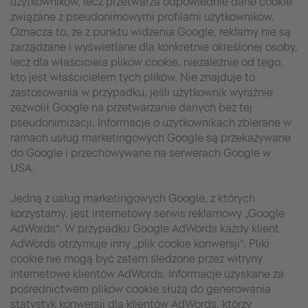
użytkowników, lecz przetwarza odpowiednie dane cookie
związane z pseudonimowymi profilami użytkowników.
Oznacza to, że z punktu widzenia Google, reklamy nie są
zarządzane i wyświetlane dla konkretnie określonej osoby,
lecz dla właściciela plików cookie, niezależnie od tego,
kto jest właścicielem tych plików. Nie znajduje to
zastosowania w przypadku, jeśli użytkownik wyraźnie
zezwolił Google na przetwarzanie danych bez tej
pseudonimizacji. Informacje o użytkownikach zbierane w
ramach usług marketingowych Google są przekazywane
do Google i przechowywane na serwerach Google w
USA.
Jedną z usług marketingowych Google, z których
korzystamy, jest internetowy serwis reklamowy „Google
AdWords“. W przypadku Google AdWords każdy klient
AdWords otrzymuje inny „plik cookie konwersji“. Pliki
cookie nie mogą być zatem śledzone przez witryny
internetowe klientów AdWords. Informacje uzyskane za
pośrednictwem plików cookie służą do generowania
statystyk konwersji dla klientów AdWords, którzy