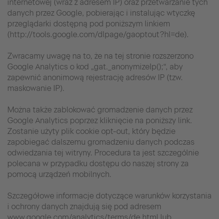
internetowej (wraz z adresem IP) oraz przetwarzanie tych
danych przez Google, pobierając i instalując wtyczkę
przeglądarki dostępną pod poniższym linkiem
(http://tools.google.com/dlpage/gaoptout?hl=de).
Zwracamy uwagę na to, że na tej stronie rozszerzono
Google Analytics o kod „gat._anonymizeIp();“, aby
zapewnić anonimową rejestrację adresów IP (tzw.
maskowanie IP).
Można także zablokować gromadzenie danych przez
Google Analytics poprzez kliknięcie na poniższy link.
Zostanie użyty plik cookie opt-out, który będzie
zapobiegać dalszemu gromadzeniu danych podczas
odwiedzania tej witryny. Procedura ta jest szczególnie
polecana w przypadku dostępu do naszej strony za
pomocą urządzeń mobilnych.
Szczegółowe informacje dotyczące warunków korzystania
i ochrony danych znajdują się pod adresem
www.google.com/analytics/terms/de.html lub