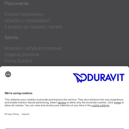
Planowanie
Kreator łazienkowy
Wiedza o materiałach
5 kroków do łazienki marzeń
Serwis
Nowości i artykuły prasowe
Zdjęcia prasowe
Firma Duravit
Kontakt
Najczęściej zadawane pytania
Facebook
Instagram
Pinterest
Blog
Flickr
Linked In
YouTube