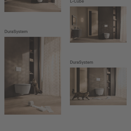
L-Cube
DuraSystem
DuraSystem