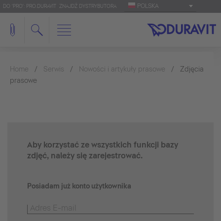
POLSKA
DO 'PRO': PRO.DURAVIT
ZNAJDŹ DYSTRYBUTORA
Home
Serwis
Nowości i artykuły prasowe
Zdjęcia
prasowe
Aby korzystać ze wszystkich funkcji bazy
zdjęć, należy się zarejestrować.
Posiadam już konto użytkownika