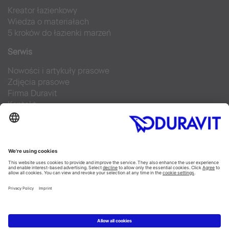
Kreator łazienkowy
Wiedza o materiałach
5 kroków do łazienki marzeń
Serwis
Nowości i artykuły prasowe
Zdjęcia prasowe
Firma Duravit
Kontakt
Najczęściej zadawane pytania
Facebook
Instagram
Pinterest
Blog
Flickr
Linked In
YouTube