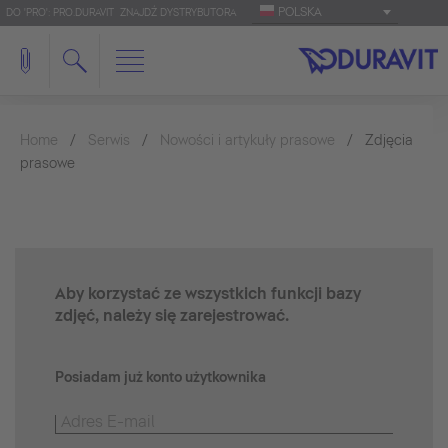
POLSKA
DO 'PRO': PRO.DURAVIT
ZNAJDŹ DYSTRYBUTORA
Home
Serwis
Nowości i artykuły prasowe
Zdjęcia
prasowe
Aby korzystać ze wszystkich funkcji bazy
zdjęć, należy się zarejestrować.
Posiadam już konto użytkownika