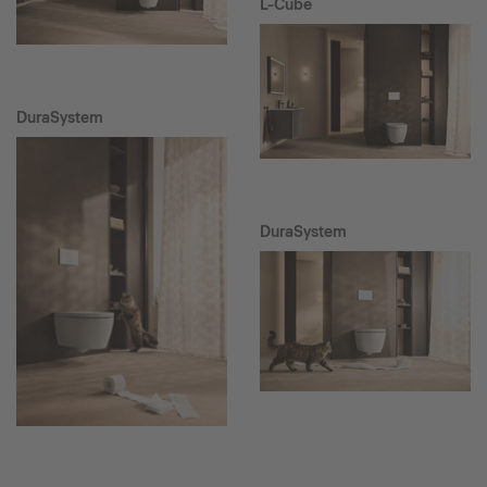
L-Cube
DuraSystem
DuraSystem