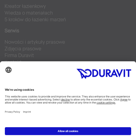
Kreator łazienkowy
Wiedza o materiałach
5 kroków do łazienki marzeń
Serwis
Nowości i artykuły prasowe
Zdjęcia prasowe
Firma Duravit
Kontakt
Najczęściej zadawane pytania
Facebook
Instagram
Pinterest
Blog
Flickr
Linked In
YouTube