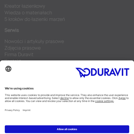
Kreator łazienkowy
Wiedza o materiałach
5 kroków do łazienki marzeń
Serwis
Nowości i artykuły prasowe
Zdjęcia prasowe
Firma Duravit
Kontakt
Najczęściej zadawane pytania
Facebook
Instagram
Pinterest
Blog
Flickr
Linked In
YouTube