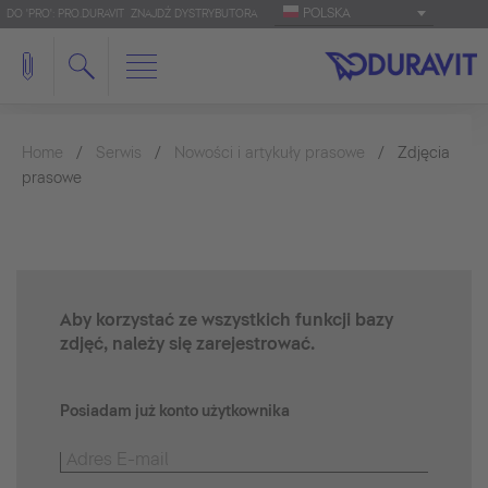
POLSKA
DO 'PRO': PRO.DURAVIT
ZNAJDŹ DYSTRYBUTORA
Home
Serwis
Nowości i artykuły prasowe
Zdjęcia
prasowe
Aby korzystać ze wszystkich funkcji bazy
zdjęć, należy się zarejestrować.
Posiadam już konto użytkownika