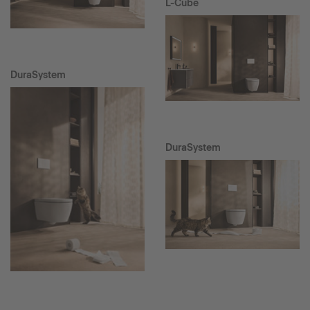
L-Cube
DuraSystem
DuraSystem