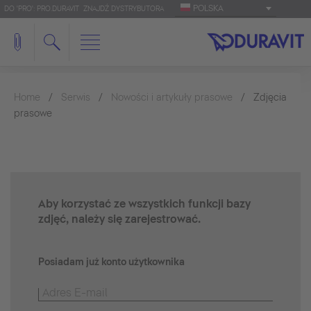
POLSKA
DO 'PRO': PRO.DURAVIT
ZNAJDŹ DYSTRYBUTORA
Home
Serwis
Nowości i artykuły prasowe
Zdjęcia
prasowe
Aby korzystać ze wszystkich funkcji bazy
zdjęć, należy się zarejestrować.
Posiadam już konto użytkownika